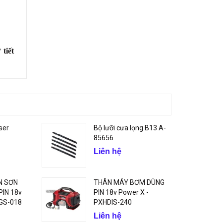
ư
tiết
ser
Bộ lưỡi cưa lọng B13 A-
85656
Liên hệ
N SƠN
THÂN MÁY BƠM DÙNG
IN 18v
PIN 18v Power X -
GS-018
PXHDIS-240
Liên hệ