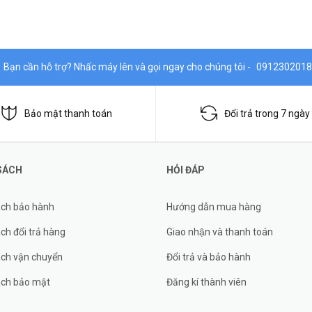
Bạn cần hỗ trợ? Nhấc máy lên và gọi ngay cho chúng tôi -
0912302018
Bảo mật thanh toán
Đổi trả trong 7 ngày
SÁCH
HỎI ĐÁP
ách bảo hành
Hướng dẫn mua hàng
ch đổi trả hàng
Giao nhận và thanh toán
ách vận chuyển
Đổi trả và bảo hành
ách bảo mật
Đăng kí thành viên