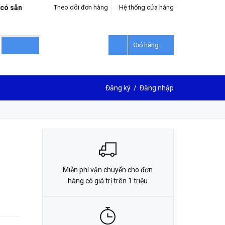
 có sẵn
Theo dõi đơn hàng
Hệ thống cửa hàng
LIÊN HỆ ĐẶT HÀNG
0912302018
Giỏ hàng
Đăng ký
/
Đăng nhập
Miễn phí vận chuyển cho đơn
hàng có giá trị trên 1 triệu