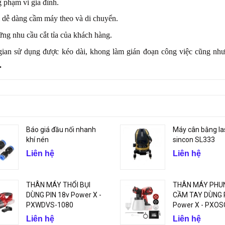
g phạm vi gia đình.
i dễ dàng cầm máy theo và di chuyển.
hững nhu cầu cắt tỉa của khách hàng.
i gian sử dụng được kéo dài, khong làm gián đoạn công việc cũng nh
.
Báo giá đầu nối nhanh
Máy cân bằng la
khí nén
sincon SL333
Liên hệ
Liên hệ
THÂN MÁY THỔI BỤI
THÂN MÁY PHU
DÙNG PIN 18v Power X -
CẦM TAY DÙNG P
PXWDVS-1080
Power X - PXOS
Liên hệ
Liên hệ