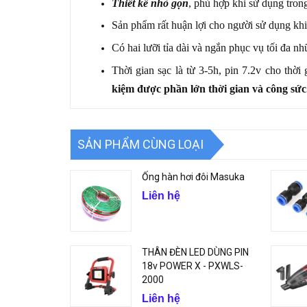
Thiết kế nhỏ gọn
, phù hợp khi sử dụng tron
Sản phẩm rất huận lợi cho người sử dụng kh
Có hai lưỡi tỉa dài và ngắn phục vụ tối đa n
Thời gian sạc là từ 3-5h, pin 7.2v cho thờ
kiệm được phần lớn thời gian và công sức
SẢN PHẨM CÙNG LOẠI
Ống hàn hơi đôi Masuka
Liên hệ
THÂN ĐÈN LED DÙNG PIN
18v POWER X - PXWLS-
2000
Liên hệ