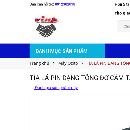
Bạn cần hỗ trợ:
0912302018
Hơn 5 t
TỈA LÁ PIN DẠNG TÔNG ĐƠ CẦM TAY - HTL-0
Liên hệ
Giá bán:
cho gia
Chọ
DANH MỤC SẢN PHẨM
Trang chủ
Máy Ozito
TỈA LÁ PIN DẠNG TÔN
TỈA LÁ PIN DẠNG TÔNG ĐƠ CẦM T
Đánh giá sản phẩm này