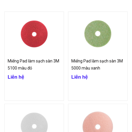
Kết hợp với hóa chất tẩy rửa 3M mang lại hiệu quả tối ưu, cho mặt
sàn sáng bóng, sạch sẽ
Chuyên dùng cho việc bóc sàn, khả năng đánh bay những vết bẩn
tích tụ lâu ngày trên bề mặt hoặc hóa chất phủ sàn bị đóng cục.
Giảm thiểu sức lao động trong quá trình bóc sàn.
Ứng dụng của miếng đánh sàn 3M
Miếng Pad làm sạch sàn 3M
Miếng Pad làm sạch sàn 3M
Miếng đánh sàn 3M được sử dụng cùng với các dung dịch tẩy rửa
5100 màu đỏ
5000 màu xanh
sàn gốc nước để loại bỏ lớp bẩn cũ và lớp phủ sàn cũ trên bề mặt
Liên hệ
Liên hệ
sàn cứng, có lớp phủ hoàn thiện như vinyl, gạch vinyl, đá cẩm
thạch, đá mài...
Công ty TNHH Vinp đang phân phối sản phẩm
miếng đánh sàn 3M
chất lượng cao với số lượng lớn, đảm bảo hiệu quả cao.