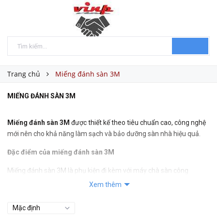
Trang chủ
Miếng đánh sàn 3M
MIẾNG ĐÁNH SÀN 3M
Miếng đánh sàn 3M
được thiết kế theo tiêu chuẩn cao, công nghệ
mới nên cho khả năng làm sạch và bảo dưỡng sàn nhà hiệu quả.
Đặc điểm của miếng đánh sàn 3M
Miếng đánh sàn 3M là phụ kiện đi kèm với máy chà sàn công
nghiệp giúp việc làm sạch và bảo dưỡng sàn nhà trở nên nhanh
Xem thêm
chóng.
Sử dụng đơn giản, không cần tạo bọt, không cần xả nước