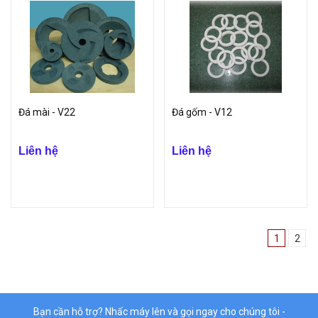
Đá mài - V22
Đá gốm - V12
Liên hệ
Liên hệ
1
2
Bạn cần hỗ trợ? Nhấc máy lên và gọi ngay cho chúng tôi -