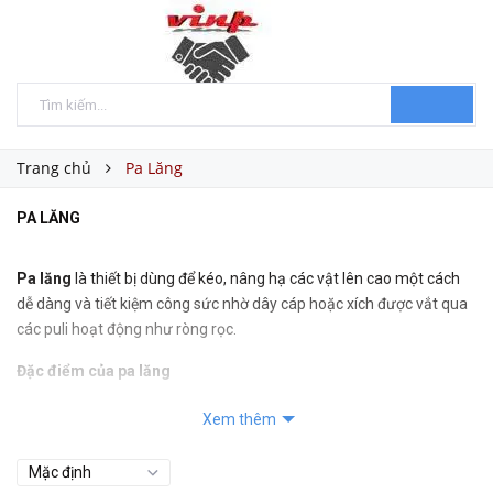
Trang chủ
Pa Lăng
PA LĂNG
Pa lăng
là thiết bị dùng để kéo, nâng hạ các vật lên cao một cách
dễ dàng và tiết kiệm công sức nhờ dây cáp hoặc xích được vắt qua
các puli hoạt động như ròng rọc.
Đặc điểm của pa lăng
- Vật được nâng hạ theo phương thẳng đứng, gồm các loại pa lăng
Xem thêm
như pa lăng cáp điện, xích điện, kéo tay.
- Cơ cấu có tác dụng đưa vật cần nâng ra xa hoặc vào gần tầm