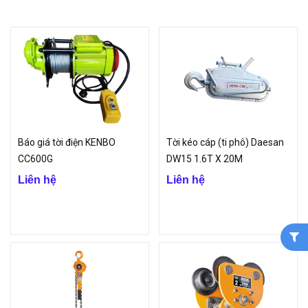
quay của máy, di chuyển con chạy trên cần, thay đổi chiều dài cần...
- Cấu tạo nhỏ gọn, động cơ điện, hộp giảm tốc và tời được thiết kế
thẳng hàng với tang tời ở giữa.
- Thiết bị này thường được treo trên cao để nâng vật, có thể di
chuyển trên một ray hoặc trên cánh dưới của dầm thép đặt trên
cao.
- Pa lăng còn được dùng để kéo vật hoặc dùng làm cơ cấu nâng
Báo giá tời điện KENBO
Tời kéo cáp (ti phô) Daesan
của cần trục thiếu nhi, cầu trục.
CC600G
DW15 1.6T X 20M
Ứng dụng của pa lăng
Liên hệ
Liên hệ
Pa lăng được sử dụng chủ yếu trong các lĩnh vực sản xuất quy mô
công nghiệp, nhà xưởng, khu vực khai thác, xây dựng, công trình
cần di chuyển và lắp đặt máy móc, hàng hóa thường phải vận
chuyển từ kho ra đến phương tiện chuyên chở. Ngoài ra, pa lăng
còn được sử dụng để hỗ trợ sửa chữa máy móc, thiết bị.
Công ty TNHH Vinp là đơn vị phân phối các loại
pa lăng
nhập khẩu
chính hãng, chất lượng cao và có mức giá tốt nhất trên thị trường.