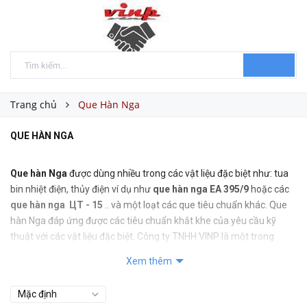
Trang chủ
Que Hàn Nga
QUE HÀN NGA
Que hàn Nga
được dùng nhiều trong các vật liệu đặc biệt như: tua
bin nhiệt điện, thủy điện ví dụ như
que hàn nga EA 395/9
hoặc các
que hàn nga ЦТ - 15
.. và một loạt các que tiêu chuẩn khác. Que
hàn Nga đáp ứng được các tiêu chuẩn khắt khe của yêu cầu kỹ
thuật với các vật liệu đặc biệt. Công ty TNHH VINP là một trong
những đơn vị đi đầu về các loại vật tư cho ngành nhiệt điện và các
Xem thêm
ngành năng lương khác nói chung và các loại que hàn đặc biệt khác
nói riêng.