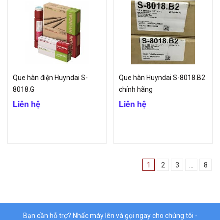
Que hàn điện Huyndai S-
Que hàn Huyndai S-8018.B2
8018.G
chính hãng
Liên hệ
Liên hệ
1
2
3
...
8
Bạn cần hỗ trợ? Nhấc máy lên và gọi ngay cho chúng tôi -