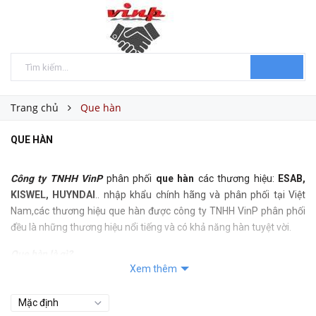
Trang chủ
Que hàn
QUE HÀN
Công ty TNHH VinP
phân phối
que hàn
các thương hiệu:
ESAB,
KISWEL, HUYNDAI
.. nhập khẩu chính hãng và phân phối tại Việt
Nam,các thương hiệu que hàn được công ty TNHH VinP phân phối
đều là những thương hiệu nổi tiếng và có khả năng hàn tuyệt vời.
Que hàn là gì?
Xem thêm
Que hàn là những vật liệu có lõi kim loại ở trong và ở bên ngoài có
một lớp thuốc bọc, dùng để sử dụng cho các loại máy hàn.
Que hàn là vật liệu không thể thiếu trong hoạt động gia công cơ khí,