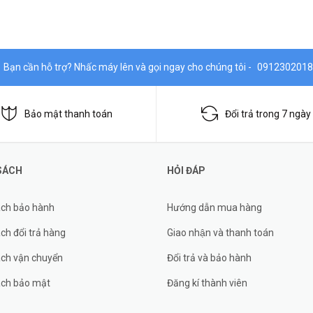
Bạn cần hỗ trợ? Nhấc máy lên và gọi ngay cho chúng tôi -
0912302018
Bảo mật thanh toán
Đổi trả trong 7 ngày
SÁCH
HỎI ĐÁP
ách bảo hành
Hướng dẫn mua hàng
ch đổi trả hàng
Giao nhận và thanh toán
ách vận chuyển
Đổi trả và bảo hành
ách bảo mật
Đăng kí thành viên