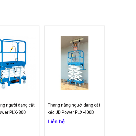
a người lên cao để tu sửa, sơn tường hay vận chuyển
y dựng, nhà máy, xí nghiệp, trường học
 sản xuất thực phẩm...
hất lượng tốt mà giá thành luôn phải chăng.
ng người dạng cắt
Thang nâng người dạng cắt
ower PLX-800
kéo JD Power PLX-400D
Liên hệ