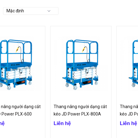
 vận chuyển được cả người và hàng hóa ở các công trình xây dựng cần đư
m từ tầng trên xuống dưới.
iệm thời gian, công sức từ đó nâng cao năng suất lao động.
 chuyên nghiệp và nâng cao uy tín cho doanh nghiệp.
g của sản phẩm thang nâng
ng được ứng dụng trong đa dạng các lĩnh vực:
nâng người dễ dàng làm việc ở các vị trí trên cao tại các công trường xâ
ển và lưu thông hàng hóa giữa các tầng trong nhà hàng, khách sạn, khu
TNHH Vinp là đại lý phân phối đa dạng các dòng thang nâng cao cấp có c
 nâng người dạng cắt
Thang nâng người dạng cắt
Thang nâ
D Power PLX-600
kéo JD Power PLX-800A
kéo JD P
hệ
Liên hệ
Liên hệ