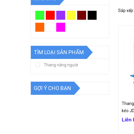
- Có thể
thực phẩ
Sắp xếp:
- Tiết k
- Tạo sự
Ứng dụn
TÌM LOẠI SẢN PHẨM
Thang nâ
Dùng để 
Thang nâng người
Vận chuy
Công ty 
GỢI Ý CHO BẠN
Thang
kéo J
Liên 