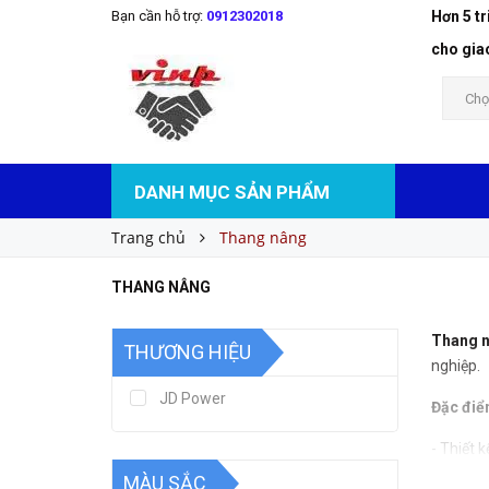
Bạn cần hỗ trợ:
0912302018
Hơn 5 t
cho gia
Chọ
DANH MỤC SẢN PHẨM
Trang chủ
Thang nâng
THANG NÂNG
Thang 
THƯƠNG HIỆU
nghiệp.
JD Power
Đặc điể
- Thiết 
MÀU SẮC