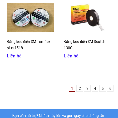
Băng keo điện 3M Temflex
Băng keo điện 3M Scotch
plus 1518
130C
Liên hệ
Liên hệ
1
2
3
4
5
6
Bạn cần hỗ trợ? Nhấc máy lên và gọi ngay cho chúng tôi -