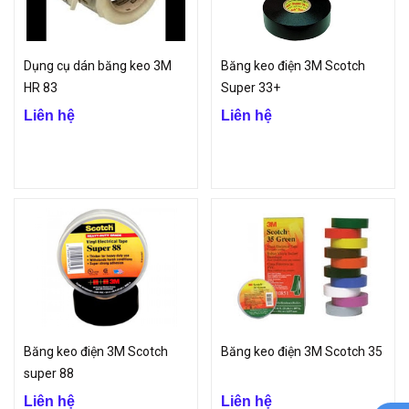
thế tính năng của các sản phẩm bulong, ốc vít.
Công ty TNHH VinP là đơn vị uy tín chuyên phân phối sản phẩm
băng dính 3M với giá cả hợp lý, chất lượng sản phẩm tuyệt vời
Dụng cụ dán băng keo 3M
Băng keo điện 3M Scotch
HR 83
Super 33+
Liên hệ
Liên hệ
Băng keo điện 3M Scotch
Băng keo điện 3M Scotch 35
super 88
Liên hệ
Liên hệ