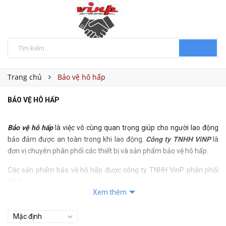
Trang chủ
Bảo vệ hô hấp
BẢO VỆ HÔ HẤP
Bảo vệ hô hấp
là việc vô cùng quan trọng giúp cho người lao động
bảo đảm được an toàn trong khi lao động.
Công ty TNHH ViNP
là
đơn vị chuyên phân phối các thiết bị và sản phẩm bảo vệ hô hấp.
Các sản phẩm bảo vệ hô hấp được công ty TNHH VinP phân phối
đó là :
Xem thêm
MẶT NẠ PHÒNG ĐỘC 3M 6100
Đặc điểm sản phẩm:
Sản phẩm MẶT NẠ PHÒNG ĐỘC 3M 6100 do công ty TNHH ViNP