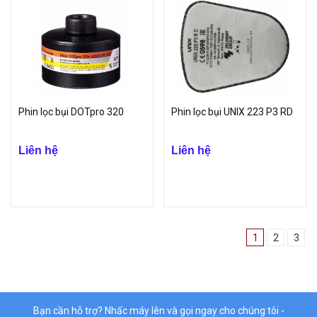
Phin lọc bụi DOTpro 320
Phin lọc bụi UNIX 223 P3 RD
Liên hệ
Liên hệ
1
2
3
Bạn cần hỗ trợ? Nhấc máy lên và gọi ngay cho chúng tôi -