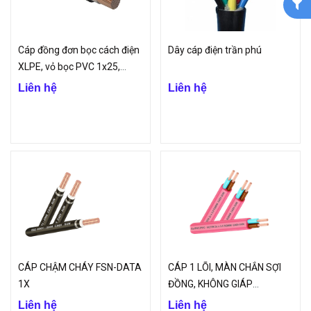
Cáp đồng đơn bọc cách điện
Dây cáp điện trần phú
XLPE, vỏ bọc PVC 1x25,
1x70
Liên hệ
Liên hệ
CÁP CHẬM CHÁY FSN-DATA
CÁP 1 LÕI, MÀN CHẮN SỢI
1X
ĐỒNG, KHÔNG GIÁP
3.6/6(7.2)KV
Liên hệ
Liên hệ