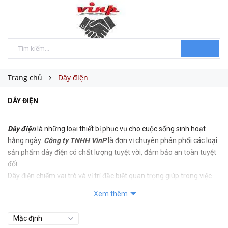
Trang chủ
Dây điện
DÂY ĐIỆN
Dây điện
là những loại thiết bị phục vụ cho cuộc sống sinh hoạt
hằng ngày.
Công ty TNHH VinP
là đơn vị chuyên phân phối các loại
sản phẩm dây điện có chất lượng tuyệt vời, đảm bảo an toàn tuyệt
đối.
Dây điện chiếm vai trò và vị trí đặc biệt quan trọng giúp trong việc
lắp đặt thi công hệ thống điện tại các công trình nhà ở, sinh hoạt
Xem thêm
chăn nuôi , lao động,...
Công ty TNHH VinP hân hạnh là địa chỉ uy tín chuyên phân phối,
cung cấp các sản phẩm dây điện.