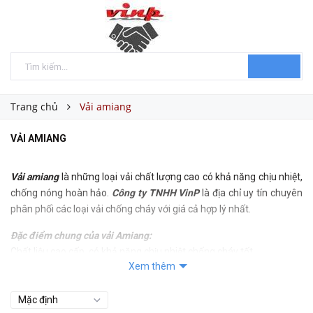
Trang chủ
Vải amiang
VẢI AMIANG
Vải amiang
là những loại vải chất lượng cao có khả năng chịu nhiệt,
chống nóng hoàn hảo.
Công ty TNHH VinP
là địa chỉ uy tín chuyên
phân phối các loại vải chống cháy với giá cả hợp lý nhất.
Đặc điểm chung của vải Amiang:
Chất liệu cao cấp, có khả năng chịu nhiệt chống cháy tốt
Xem thêm
Độ bền cao
Ứng dụng sử dụng trong nhiều hoạt động khác nhau.
Khả năng ứng dụng: