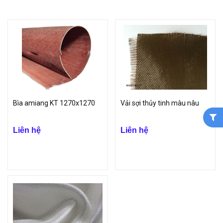
Vải amiang là những sản phẩm phù hợp sử dụng trong nhiều lĩnh
vực khác nhau trong cuộc sống, bảo vệ an toàn cho người lao động
cũng như bảo vệ tài sản.
Công ty TNHH VinP cam kết chỉ phân phối các sản phẩm chính
hãng, chất lượng sản phẩm tuyệt vời và đã được kiểm định về chất
lượng, ngoài ra khách hàng khi mua hàng tại VinP sẽ được hưởng
những ưu đãi đặc biệt nhất về giá cả và nhận được sự tư vấn nhiệt
tình của chúng tôi.
Bìa amiang KT 1270x1270
Vải sợi thủy tinh màu nâu
Liên hệ
Liên hệ