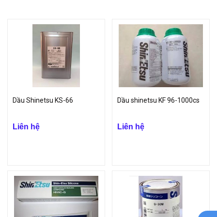
Bôi trơn được trên nhiều bề mặt khác nhau
Chất bôi trơn không ăn mòn bề mặt vật liệu
Hiệu quả sử dụng cao,..
Tính ứng dụng của mỡ Shin-Etsu
Mỡ Shin-Etsu được ứng dụng sử dụng để bôi trơn các loại thiết
bị,chi tiết của các sản phẩm máy móc, robot,..sử dụng chủ yếu
trong ngành công nghiệp.
Công ty TNHH VinP hân hạnh là nhà phân phối các dòng sản phẩm
Dầu Shinetsu KS-66
Dầu shinetsu KF 96-1000cs
mỡ Shin-Etsu chính hãng với giá cả hợp lý nhất trên thị trường.
Liên hệ
Liên hệ