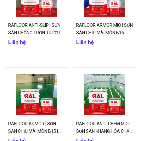
RAFLOOR ANTI-SLIP | SƠN
RAFLOOR ARMOR MIO | SƠN
SÀN CHỐNG TRƠN TRƯỢT
SÀN CHỊU MÀI MÒN B16
B17 | VINP
(TRUNG GIAN)
Liên hệ
Liên hệ
RAFLOOR ARMOR | SƠN
RAFLOOR ANTI-CHEM MIO |
SÀN CHỊU MÀI MÒN B15 |
SƠN SÀN KHÁNG HÓA CHẤT
VINP
(TRUNG GIAN) B14 | VINP
Liên hệ
Liên hệ