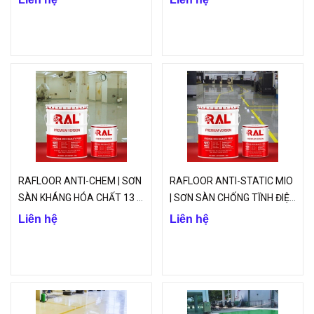
RAFLOOR ANTI-CHEM | SƠN
RAFLOOR ANTI-STATIC MIO
SÀN KHÁNG HÓA CHẤT 13 |
| SƠN SÀN CHỐNG TĨNH ĐIỆN
VINP
(TRUNG GIAN) B12 | VINP
Liên hệ
Liên hệ