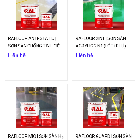
RAFLOOR ANTI-STATIC |
RAFLOOR 2IN1 | SƠN SÀN
SƠN SÀN CHỐNG TĨNH ĐIỆN
ACRYLIC 2IN1 (LÓT+PHỦ)
B11 | VINP
B10 | VINP
Liên hệ
Liên hệ
RAFLOOR MIO | SƠN SÀN HỆ
RAFLOOR GUARD | SƠN SÀN