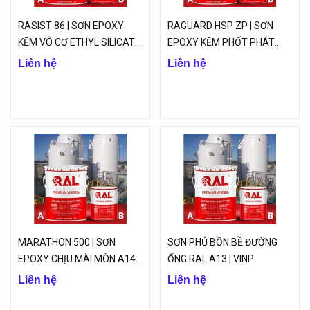
RASIST 86 | SƠN EPOXY
RAGUARD HSP ZP | SƠN
KẼM VÔ CƠ ETHYL SILICATE
EPOXY KẼM PHỐT PHÁT
RAL A16 | VINP
RAL A15 | VINP
Liên hệ
Liên hệ
MARATHON 500 | SƠN
SƠN PHỦ BỒN BỀ ĐƯỜNG
EPOXY CHỊU MÀI MÒN A14
ỐNG RAL A13 | VINP
RAL | VINP
Liên hệ
Liên hệ