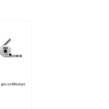
ác vật liệu, thiết bị một cách chính xác nhất. Sản
toyo trong đó có thước đo góc Mitutoyo
 góc cơ Mitutoyo