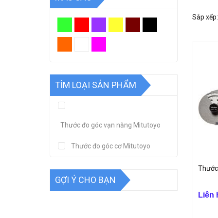
Khả năng
Sắp xếp:
Dễ dàng
Các thôn
Phạm vi 
Thời gia
Khả năng
Thước đo
TÌM LOẠI SẢN PHẨM
phẩm chu
Công ty 
Thước đo góc vạn năng Mitutoyo
Thước đo góc cơ Mitutoyo
Thước 
GỢI Ý CHO BẠN
Liên 