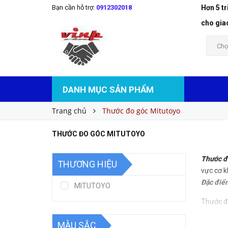
Bạn cần hỗ trợ:
0912302018
Hơn 5 t
cho gia
Chọ
DANH MỤC SẢN PHẨM
Trang chủ
Thước đo góc Mitutoyo
THƯỚC ĐO GÓC MITUTOYO
Thước đ
THƯƠNG HIỆU
vực cơ k
Đặc điểm
MITUTOYO
Thước đ
.
MÀU SẮC
Sản phẩ