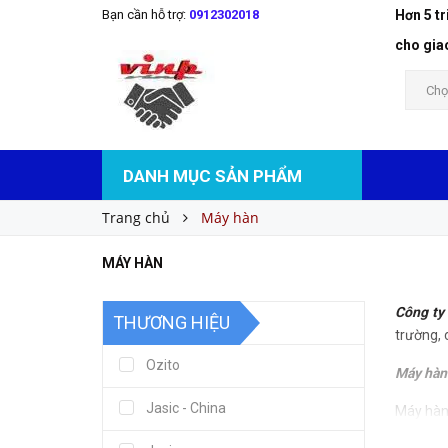
Bạn cần hỗ trợ:
0912302018
Hơn 5 t
cho gia
Chọ
DANH MỤC SẢN PHẨM
Trang chủ
Máy hàn
MÁY HÀN
Công ty
THƯƠNG HIỆU
trường, 
Ozito
Máy hàn 
Jasic - China
Máy hàn 
đồng nhấ