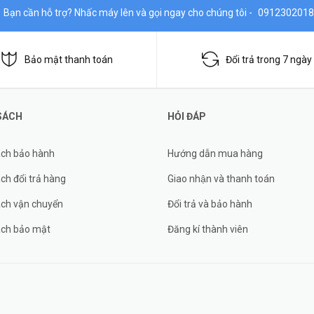
Bạn cần hỗ trợ? Nhấc máy lên và gọi ngay cho chúng tôi -
0912302018
Bảo mật thanh toán
Đổi trả trong 7 ngày
SÁCH
HỎI ĐÁP
ách bảo hành
Hướng dẫn mua hàng
ch đổi trả hàng
Giao nhận và thanh toán
ách vận chuyển
Đổi trả và bảo hành
ách bảo mật
Đăng kí thành viên