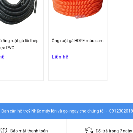
á ống ruột gà lõi thép
Ống ruột gà HDPE màu cam
hựa PVC
hệ
Liên hệ
Bạn cần hỗ trợ? Nhấc máy lên và gọi ngay cho chúng tôi -
0912302018
Bảo mật thanh toán
Đổi trả trong 7 ngày