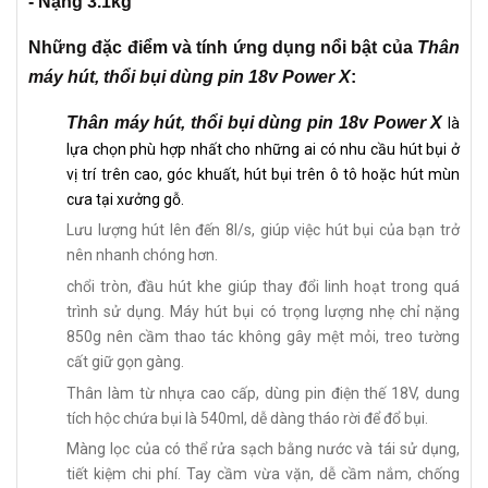
- Nặng 3.1kg
Những đặc điểm và tính ứng dụng nổi bật của
Thân
máy hút, thổi bụi dùng pin 18v Power X
:
Thân máy hút, thổi bụi dùng pin 18v Power X
là
lựa chọn phù hợp nhất cho những ai có nhu cầu hút bụi ở
vị trí trên cao, góc khuất, hút bụi trên ô tô hoặc hút mùn
cưa tại xưởng gỗ.
Lưu lượng hút lên đến 8l/s, giúp việc hút bụi của bạn trở
nên nhanh chóng hơn.
chổi tròn, đầu hút khe giúp thay đổi linh hoạt trong quá
trình sử dụng. Máy hút bụi có trọng lượng nhẹ chỉ nặng
850g nên cầm thao tác không gây mệt mỏi, treo tường
cất giữ gọn gàng.
Thân làm từ nhựa cao cấp, dùng pin điện thế 18V, dung
tích hộc chứa bụi là 540ml, dễ dàng tháo rời để đổ bụi.
Màng lọc của có thể rửa sạch bằng nước và tái sử dụng,
tiết kiệm chi phí. Tay cầm vừa vặn, dễ cầm nắm, chống