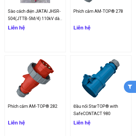
Sào cách điện JIATAI JHSR-
Phích cắm AM-TOP® 278
504(JTTB-5M/4) 110kV dài
5m
Liên hệ
Liên hệ
Phích cắm AM-TOP® 282
Đầu nối StarTOP® with
SafeCONTACT 980
Liên hệ
Liên hệ