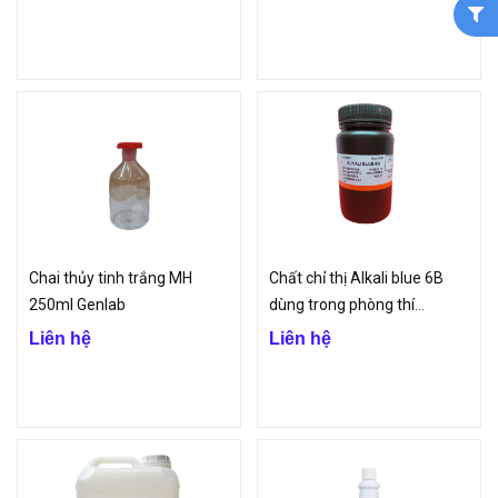
Chai thủy tinh trắng MH
Chất chỉ thị Alkali blue 6B
250ml Genlab
dùng trong phòng thí
nghiệm
Liên hệ
Liên hệ