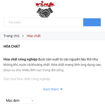
Trang chủ
Hóa chất
HÓA CHẤT
Hóa chất công nghiệp
được sản xuất từ các nguyên liệu thô như
không khí, nước và khoáng chất. Hóa chất mang tính ứng dụng cao,
phục vụ cho nhiều lĩnh vực trong đời sống.
Các loại hóa chất công nghiệp
Hóa chất công nghiệp cơ bản: gồm có các loại hóa chất gốc dầu
Xem thêm
mỏ, chất vô cơ cơ bản và polyme. Ví dụ như các axit như axit axetic,
axit sunfuric,...được sử dụng chủ yếu trong ngành công nghiệp.