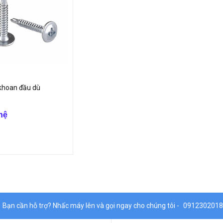
 khoan đầu dù
hệ
Bạn cần hỗ trợ? Nhấc máy lên và gọi ngay cho chúng tôi -
0912302018