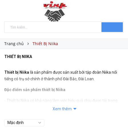
Trang chủ
Thiết Bị Niika
THIẾT BỊ NIIKA
Thiết bị Niika
là sản phẩm được sản xuất bởi tập đoàn Niika nổi
tiếng có trụ sở chính ở thành phố Đài Bắc, Đài Loan.
Đặc điểm sản phẩm thiết bị Niika
- Thiết bị Niika có khả năng làm việc hiệu quả chịu được tải trọng
cao, chịu được nhiệt độ cao, lắp đặt đơn giản.
Xem thêm
- Sử dụng cho các loại máy móc, phương tiện tải trọng nặng như xe
tải, container, máy xây dựng, máy cán thép, máy kéo, cần trục,