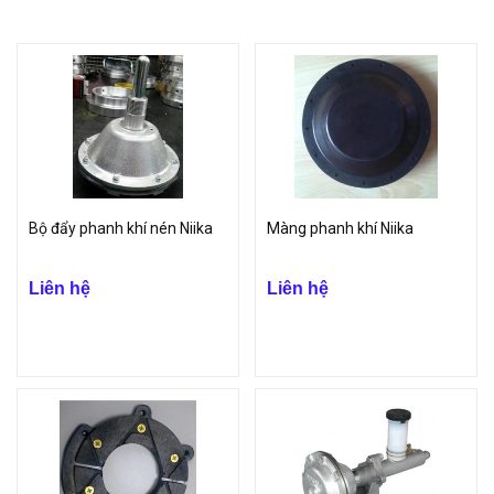
máy làm giấy, tàu xe, máy cắt tỉa...
- Đa dạng về các dòng sản phẩm như máy móc tích hợp điện khí
nén cho băng tải và hệ thống phanh như phanh khí nén, bộ ly hợp
khí nén, phanh làm mát bằng quạt, chuck an toàn, core chuck, trục
khí, hệ thống hướng dẫn cạnh.
- Mỗi sản phẩm đều có những ưu điểm riêng và phục vụ cho mỗi
lĩnh vực khác nhau.
Bộ đẩy phanh khí nén Niika
Màng phanh khí Niika
- Khả năng làm việc hiệu quả, nhanh chóng, tuổi thọ cao, lắp đặt
đơn giản.
Liên hệ
Liên hệ
Thiết bị Niika được phân phối rộng khắp trên toàn thế giới như Anh,
Pháp, Bỉ,...Tại Việt Nam, công ty TNHH Vinp vinh dự trở thành đại lý
chính thức của Niika khu vực miền Bắc, tập trung vào sản phẩm
phanh khí nén nhằm đưa tới tay người tiêu dùng hàng hóa chính
hãng, chất lượng.