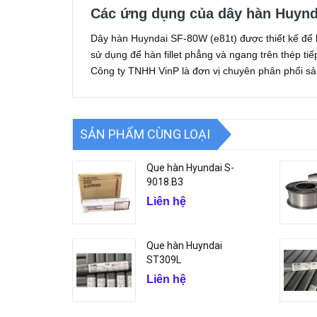
Các ứng dụng của dây hàn Huynd
Dây hàn Huyndai SF-80W (e81t) được thiết kế để h
sử dụng để hàn fillet phẳng và ngang trên thép ti
Công ty TNHH VinP là đơn vị chuyên phân phối s
SẢN PHẨM CÙNG LOẠI
Que hàn Hyundai S-
9018.B3
Liên hệ
Que hàn Huyndai
ST309L
Liên hệ