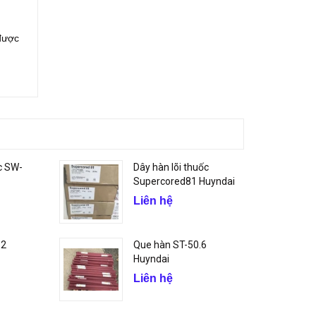
 được
c SW-
Dây hàn lõi thuốc
Supercored81 Huyndai
Liên hệ
B2
Que hàn ST-50.6
Huyndai
Liên hệ