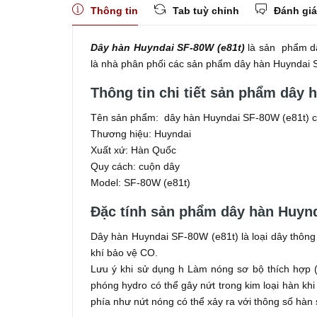
Thông tin
Tab tuỳ chỉnh
Đánh giá
Dây hàn Huyndai SF-80W (e81t)
là sản phẩm dâ
là nhà phân phối các sản phẩm dây hàn Huyndai 
Thông tin chi tiết sản phẩm dây 
Tên sản phẩm: dây hàn Huyndai SF-80W (e81t) c
Thương hiệu: Huyndai
Xuất xứ: Hàn Quốc
Quy cách: cuộn dây
Model: SF-80W (e81t)
Đặc tính sản phẩm dây hàn Huynd
Dây hàn Huyndai SF-80W (e81t) là loại dây thông 
khí bảo vệ CO.
Lưu ý khi sử dụng h Làm nóng sơ bộ thích hợp (
phóng hydro có thể gây nứt trong kim loại hàn kh
phía như nứt nóng có thể xảy ra với thông số hàn