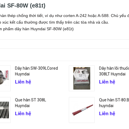
ai SF-80W (e81t)
àn thép chống thời tiết, ví dụ như corten A-242 hoặc A-588. Chủ yếu
ếp xúc kết cấu thường được tìm thấy trên các tòa nhà và cầu.
ản phẩm dây hàn Huyndai SF-80W (e81t)
Dây hàn SW-309LCored
Dây hàn lõi thuố
Huyndai
308LT Huyndai
Liên hệ
Liên hệ
Que hàn ST 308L
Que hàn ST-80.
Huyndai
huyndai
Liên hệ
Liên hệ