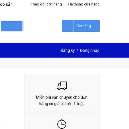
 có sẵn
Theo dõi đơn hàng
Hệ thống cửa hàng
LIÊN HỆ ĐẶT HÀNG
0912302018
Giỏ hàng
Đăng ký
/
Đăng nhập
Miễn phí vận chuyển cho đơn
hàng có giá trị trên 1 triệu