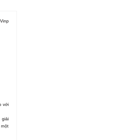
 Vinp
p với
 giải
n một