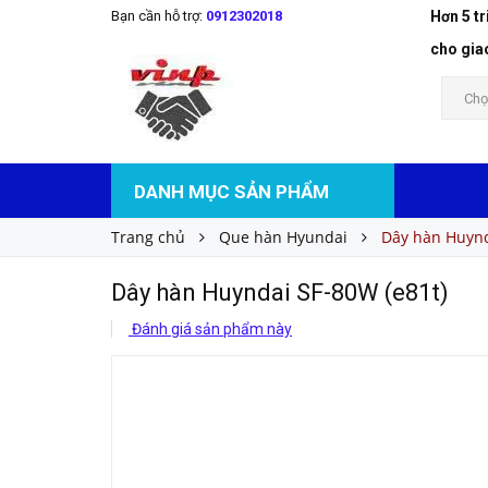
Bạn cần hỗ trợ:
0912302018
Hơn 5 t
Dây hàn Huyndai SF-80W (e81t)
Liên hệ
Giá bán:
cho gia
Chọ
DANH MỤC SẢN PHẨM
Trang chủ
Que hàn Hyundai
Dây hàn Huynd
Dây hàn Huyndai SF-80W (e81t)
Đánh giá sản phẩm này