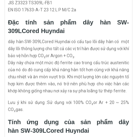
JIS Z3323 TS309L-FB1
EN ISO 17633-A-T 23 12 L P M/C 2a
Đặc tính sản phẩm dây hàn SW-
309LCored Huyndai
dây hàn SW-309LCored Huyndai có cấu tạo lõi dây hàn có một
dây lõi thông lượng cho tất cả các vị trí hàn được sử dụng với khí
bảo vệ hỗn hợp CO₂or Argon + CO₂.
Dây này chứa một mức độ ferrite cao trong cấu trúc austenitic
của nó do đó cung cấp khả năng hàn tốt hơn cùng với khả năng
chịu nhiệt và ăn mòn vượt trội. Khi một lượng lớn các nguyên tố
hợp kim được thêm vào, nó trở nên phù hợp cho việc hàn các
khớp không giống nhau nơi xảy ra sự pha loãng từ thép ferrite.
Lưu ý khi sử dụng :Sử dụng với 100% CO₂or Ar + 20 ~ 25%
CO₂gas.
Tính ứng dụng của sản phẩm dây
hàn SW-309LCored Huyndai