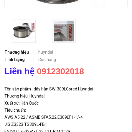
Thương hiệu
huyndai
Tình trạng
Còn hàng
Liên hệ
0912302018
Tên sản phẩm : dây hàn SW-309LCored Huyndai
Thương hiệu: Huyndai|
Xuất xứ: Hàn Quốc
Tiêu chuẩn:
AWS A5.22 / ASME SFA5.22 E309LT1-1/-4
JIS Z3323 TS309L-FB1
EN ISO 17633-A-T 23 12 L P M/C 2a