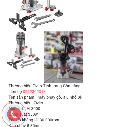
Thương hiệu
Ozito
Tình trạng
Còn hàng
Liên hệ
0912302018
Tên sản phẩm : máy phay gỗ, alu nhỏ 6li
Thương hiệu :Ozito.
Model: LTM-3000
Công suất 350w
Tốc độ không tải 30,000rpm
Đầu phay 6.35mm