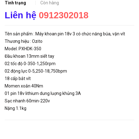
Tình trạng
Còn hàng
Liên hệ
0912302018
Tên sản phẩm : Máy khoan pin 18v 3 có chức năng búa, vặn vít
Thương hiệu : Ozito
Model: PXHDK-350
Đầu khoan 13mm siết tay
02 tốc độ 0-350-1,250rpm
02 động lực 0-5,250-18,750bpm
18 cấp bắt vít
Momen xoắn 40Nm
01 pin 18v lithium dung luợng khủng 3A
Sạc nhanh 60min-220v
Nặng 1.1kg