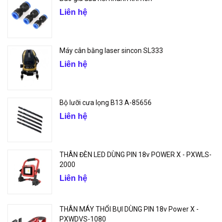
Liên hệ
Máy cân bằng laser sincon SL333
Liên hệ
Bộ lưỡi cưa lọng B13 A-85656
Liên hệ
THÂN ĐÈN LED DÙNG PIN 18v POWER X - PXWLS-
2000
Liên hệ
THÂN MÁY THỔI BỤI DÙNG PIN 18v Power X -
PXWDVS-1080