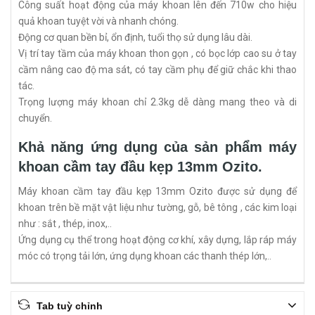
Công suất hoạt động của máy khoan lên đến 710w cho hiệu
quả khoan tuyệt vời và nhanh chóng.
Động cơ quan bền bỉ, ổn định, tuổi thọ sử dụng lâu dài.
Vị trí tay tầm của máy khoan thon gọn , có bọc lớp cao su ở tay
cầm nâng cao độ ma sát, có tay cầm phụ để giữ chắc khi thao
tác.
Trọng lượng máy khoan chỉ 2.3kg dễ dàng mang theo và di
chuyển.
Khả năng ứng dụng của sản phẩm máy
khoan cầm tay đầu kẹp 13mm Ozito.
Máy khoan cầm tay đầu kẹp 13mm Ozito được sử dụng để
khoan trên bề mặt vật liệu như tường, gỗ, bê tông , các kim loại
như : sắt , thép, inox,..
Ứng dụng cụ thể trong hoạt động cơ khí, xây dựng, lắp ráp máy
móc có trọng tải lớn, ứng dụng khoan các thanh thép lớn,..
Tab tuỳ chỉnh