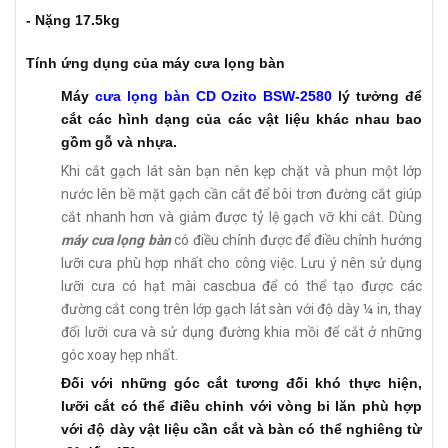
- Nặng 17.5kg
Tính ứng dụng của máy cưa lọng bàn
Máy
cưa lọng bàn CD Ozito BSW-2580
lý tưởng để
cắt các hình dạng của các vật liệu khác nhau bao
gồm gỗ và nhựa.
Khi cắt gạch lát sàn bạn nên kẹp chặt và phun một lớp
nước lên bề mặt gạch cần cắt để bôi trơn đường cắt giúp
cắt nhanh hơn và giảm được tỷ lệ gạch vỡ khi cắt. Dùng
máy cưa lọng bàn
có điều chỉnh được để điều chỉnh hướng
lưỡi cưa phù hợp nhất cho công việc. Lưu ý nên sử dụng
lưỡi cưa có hạt mài cascbua để có thể tạo được các
đường cắt cong trên lớp gạch lát sàn với độ dày ¼ in, thay
đổi lưỡi cưa và sử dụng đường khia mồi để cắt ở những
góc xoay hẹp nhất.
Đối với những góc cắt tương đối khó thực hiện,
lưỡi cắt có thể điều chỉnh với vòng bi lăn phù hợp
với độ dày vật liệu cần cắt và bàn có thể nghiêng từ