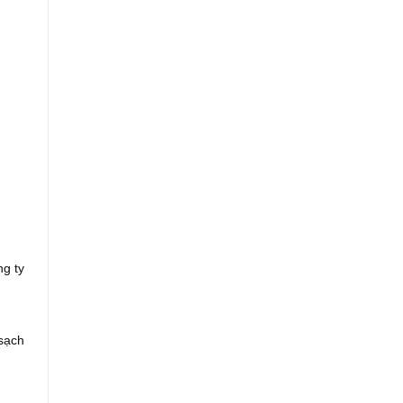
ng ty
 sạch