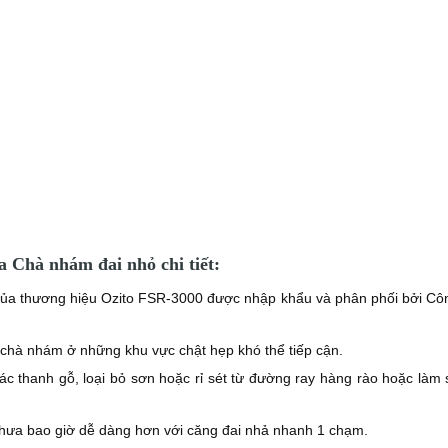
 Chà nhám đai nhỏ chi tiết:
 của thương hiệu Ozito FSR-3000 được nhập khẩu và phân phối bởi Cô
 chà nhám ở những khu vực chật hẹp khó thể tiếp cận.
c thanh gỗ, loại bỏ sơn hoặc rỉ sét từ đường ray hàng rào hoặc làm
chưa bao giờ dễ dàng hơn với căng đai nhả nhanh 1 chạm.