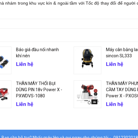
hà nhám trong khu vực kín & ngoài tầm với Tốc độ thay đổi để người
Báo giá đầu nối nhanh
Máy cân bằng la
khí nén
sincon SL333
Liên hệ
Liên hệ
THÂN MÁY THỔI BỤI
THÂN MÁY PHU
DÙNG PIN 18v Power X -
CẦM TAY DÙNG P
PXWDVS-1080
Power X - PXOS
Liên hệ
Liên hệ
Bạn cần hỗ trợ? Nhấc máy lên và gọi ngay cho chúng tôi -
0912302018