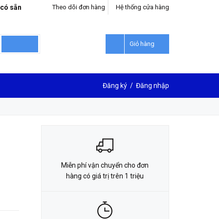
 có sẵn
Theo dõi đơn hàng
Hệ thống cửa hàng
LIÊN HỆ ĐẶT HÀNG
0912302018
Giỏ hàng
Đăng ký
/
Đăng nhập
Miễn phí vận chuyển cho đơn
hàng có giá trị trên 1 triệu