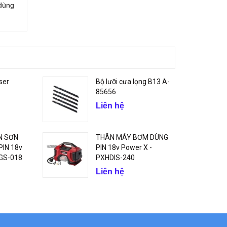
 dùng
ser
Bộ lưỡi cưa lọng B13 A-
85656
Liên hệ
N SƠN
THÂN MÁY BƠM DÙNG
IN 18v
PIN 18v Power X -
GS-018
PXHDIS-240
Liên hệ