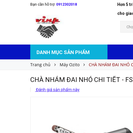
Bạn cần hỗ trợ:
0912302018
Hơn 5 t
CHÀ NHÁM ĐAI NHỎ CHI TIẾT - FSR-3000
Liên hệ
Giá bán:
cho gia
Chọ
DANH MỤC SẢN PHẨM
Trang chủ
Máy Ozito
CHÀ NHÁM ĐAI NHỎ CH
CHÀ NHÁM ĐAI NHỎ CHI TIẾT - FS
Đánh giá sản phẩm này