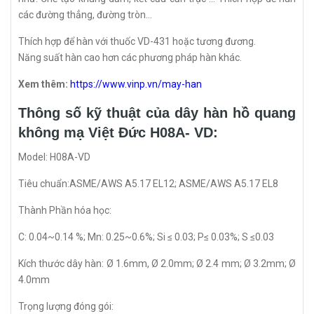
các đường thẳng, đường tròn…
Thích hợp để hàn với thuốc VD-431 hoặc tương đương.
Năng suất hàn cao hơn các phương pháp hàn khác.
Xem thêm:
https://www.vinp.vn/may-han
Thông số kỹ thuật của dây hàn hồ quang
không mạ Việt Đức H08A- VD:
Model: H08A-VD
Tiêu chuẩn:ASME/AWS A5.17 EL12; ASME/AWS A5.17 EL8
Thành Phần hóa học:
C: 0.04~0.14 %; Mn: 0.25~0.6%; Si ≤ 0.03; P≤ 0.03%; S ≤0.03
Kích thước dây hàn: Ø 1.6mm, Ø 2.0mm; Ø 2.4 mm; Ø 3.2mm; Ø
4.0mm
Trọng lượng đóng gói: