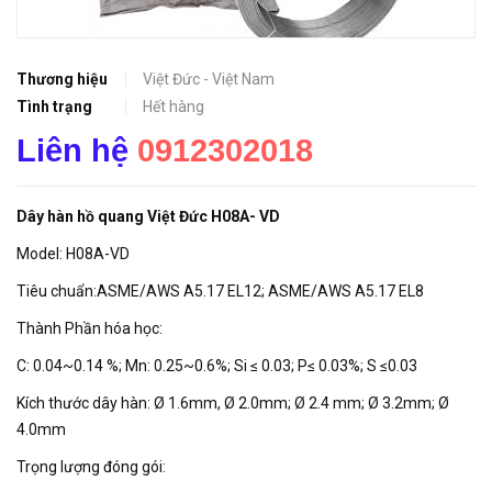
Thương hiệu
Việt Đức - Việt Nam
Tình trạng
Hết hàng
Liên hệ
0912302018
Dây hàn hồ quang Việt Đức H08A- VD
Model: H08A-VD
Tiêu chuẩn:ASME/AWS A5.17 EL12; ASME/AWS A5.17 EL8
Thành Phần hóa học:
C: 0.04~0.14 %; Mn: 0.25~0.6%; Si ≤ 0.03; P≤ 0.03%; S ≤0.03
Kích thước dây hàn: Ø 1.6mm, Ø 2.0mm; Ø 2.4 mm; Ø 3.2mm; Ø
4.0mm
Trọng lượng đóng gói: