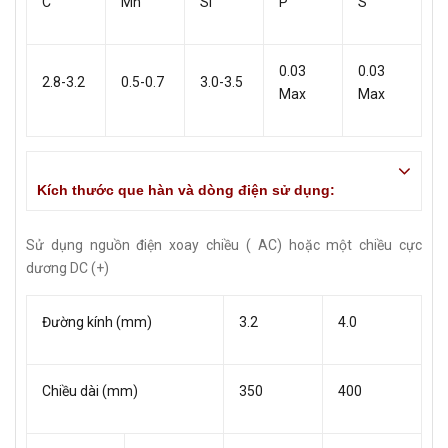
C
Mn
Si
P
S
0.03
0.03
2.8-3.2
0.5-0.7
3.0-3.5
Max
Max
Kích thước que hàn và dòng điện sử dụng:
Sử dụng nguồn điện xoay chiều ( AC) hoặc một chiều cực
dương DC (+)
Đường kính (mm)
3.2
4.0
Chiều dài (mm)
350
400