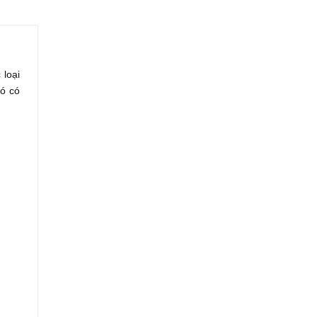
 loại
ó có