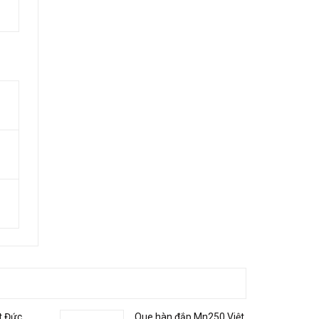
t Đức
Que hàn đắp Mn250 Việt