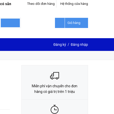
 có sẵn
Theo dõi đơn hàng
Hệ thống cửa hàng
LIÊN HỆ ĐẶT HÀNG
0912302018
Giỏ hàng
Đăng ký
/
Đăng nhập
Miễn phí vận chuyển cho đơn
hàng có giá trị trên 1 triệu