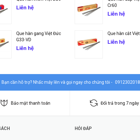
Cr60
Liên hệ
Liên hệ
Que hàn gang Việt Đức
Que hàn cắt Việ
G33-VD
Liên hệ
Liên hệ
Bạn cần hỗ trợ? Nhấc máy lên và gọi ngay cho chúng tôi -
0912302018
Bảo mật thanh toán
Đổi trả trong 7 ngày
SÁCH
HỎI ĐÁP