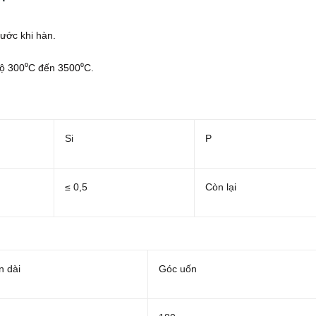
rước khi hàn.
 độ 300⁰C đến 3500⁰C.
Si
P
≤ 0,5
Còn lại
n dài
Góc uốn