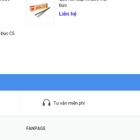
Đức
Liên hệ
t Đức C5
Tư vẫn miễn phí
FANPAGE