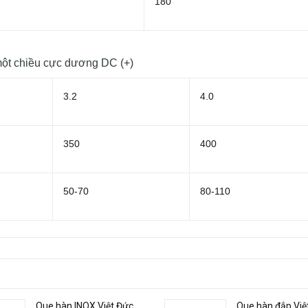
180
một chiều cực dương DC (+)
3.2
4.0
350
400
50-70
80-110
Que hàn INOX Việt Đức
Que hàn đắp Việ