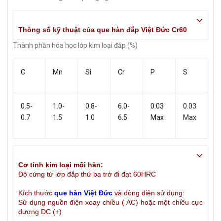
Thông số kỹ thuật của que hàn đắp Việt Đức Cr60
Thành phần hóa học lớp kim loại đắp (%)
C
Mn
Si
Cr
P
S
0.5-
1.0-
0.8-
6.0-
0.03
0.03
0.7
1.5
1.0
6.5
Max
Max
Cơ tính kim loại mối hàn:
Độ cứng từ lớp đắp thứ ba trở đi đạt 60HRC
Kích thước
que hàn Việt Đức
và dòng điện sử dụng:
Sử dụng nguồn điện xoay chiều ( AC) hoặc một chiều cực
dương DC (+)