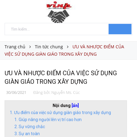
Trang chủ
Tin tức chung
ƯU VÀ NHƯỢC ĐIỂM CỦA
VIỆC SỬ DỤNG GIÀN GIÁO TRONG XÂY DỰNG
ƯU VÀ NHƯỢC ĐIỂM CỦA VIỆC SỬ DỤNG
GIÀN GIÁO TRONG XÂY DỰNG
30/06/2021
Đăng bởi:
Nguyễn Ms. Cúc
Nội dung
[ẩn]
Ưu điểm của việc sử dụng giàn giáo trong xây dựng
Giúp nâng người lên vị trí cao hơn
Sự vững chắc
Sự an toàn