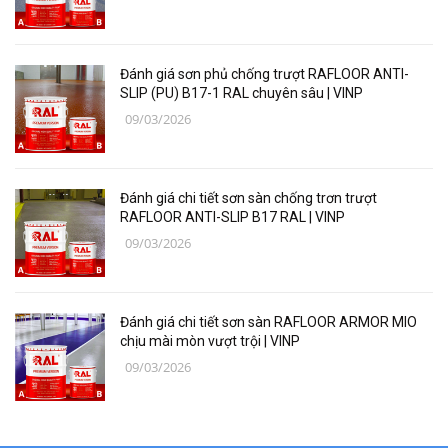
Thiết bị, vật tư điện lạnh
Các loại vật liệu
Đánh giá sơn phủ chống trượt RAFLOOR ANTI-
Thiết bị bảo hộ lao động
SLIP (PU) B17-1 RAL chuyên sâu | VINP
09/03/2026
Thiết bị đo Mitutoyo
Thanh trượt Hiwin
Đánh giá chi tiết sơn sàn chống trơn trượt
Dụng Cụ Ngành Hàng Không
RAFLOOR ANTI-SLIP B17 RAL | VINP
09/03/2026
Thiết Bị Niika
Máy bơm công nghiệp
Đánh giá chi tiết sơn sàn RAFLOOR ARMOR MIO
Linh, Phụ Kiện Công Nghiệp Nặng
chịu mài mòn vượt trội | VINP
09/03/2026
Hóa chất
Vật liệu làm kín DONGSUH