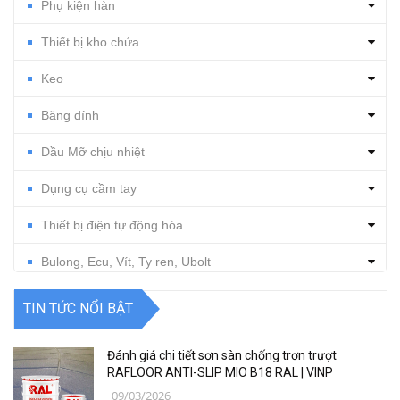
Phụ kiện hàn
Thiết bị kho chứa
Keo
Băng dính
Dầu Mỡ chịu nhiệt
Dụng cụ cầm tay
Thiết bị điện tự động hóa
Bulong, Ecu, Vít, Ty ren, Ubolt
Dụng cụ cắt gọt
TIN TỨC NỔI BẬT
Vật tư, dụng cụ làm sạch
Đánh giá chi tiết sơn sàn chống trơn trượt
Thiết bị, vật tư điện nước
RAFLOOR ANTI-SLIP MIO B18 RAL | VINP
09/03/2026