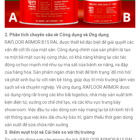
2. Phân tích chuyên sâu về Công dụng và Ứng dụng
RAFLOOR ARMOR B15 RAL được thiết kế đặc biệt để giải quyết các
vấn đề cốt lõi của mặt sàn. Công dụng chính của sản phẩm là tạo
ra một bề mặt cực kỳ cứng chắc, có khả năng kháng lại các tác
động cơ học mạnh mẽ như sự ma sát của bánh xe nâng, va đập
của hàng hóa. Sản phẩm ngăn chặn triệt để tình trạng 'đổ mồ hôi'
và phát sinh bụi từ cốt nền bê tông, giúp duy trì môi trường làm việc
sạch sẽ và chuyên nghiệp. Về ứng dụng, RAFLOOR ARMOR được
sử dụng rộng rãi trong các kho bãi logistics, nhà máy sản xuất linh
kiện điện tử, xưởng cơ chế chế tạo, và các khu vực trưng bày
showroom. Việc đầu tư vào dòng sơn này mang lại lợi ích kinh tế rõ
rệt thông qua việc kéo dài chu kỳ bảo trì, giảm thiểu thời gian dừng
sản xuất để sửa chữa nền xưởng.
3. Điểm vượt trội và Cải tiến so với thị trường
So với các dòng sơn sàn epoxy đại trà, RAFLOOR ARMOR B15 RAL