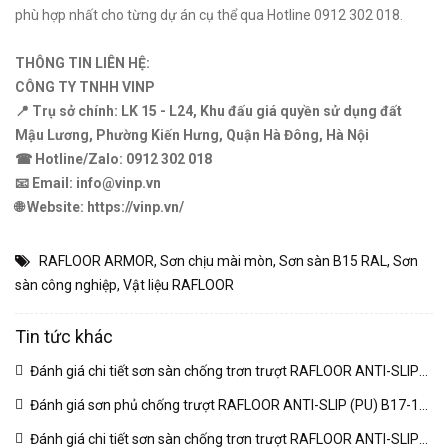
phù hợp nhất cho từng dự án cụ thể qua Hotline 0912 302 018.
THÔNG TIN LIÊN HỆ:
CÔNG TY TNHH VINP
📍 Trụ sở chính: LK 15 - L24, Khu đấu giá quyền sử dụng đất
Mậu Lương, Phường Kiến Hưng, Quận Hà Đông, Hà Nội
☎ Hotline/Zalo: 0912 302 018
📧 Email: info@vinp.vn
🌐 Website: https://vinp.vn/
RAFLOOR ARMOR
,
Sơn chịu mài mòn
,
Sơn sàn B15 RAL
,
Sơn
sàn công nghiệp
,
Vật liệu RAFLOOR
Tin tức khác
Đánh giá chi tiết sơn sàn chống trơn trượt RAFLOOR ANTI-SLIP
MIO B18 RAL | VINP
(04/03/2026)
Đánh giá sơn phủ chống trượt RAFLOOR ANTI-SLIP (PU) B17-1
RAL chuyên sâu | VINP
(04/03/2026)
Đánh giá chi tiết sơn sàn chống trơn trượt RAFLOOR ANTI-SLIP