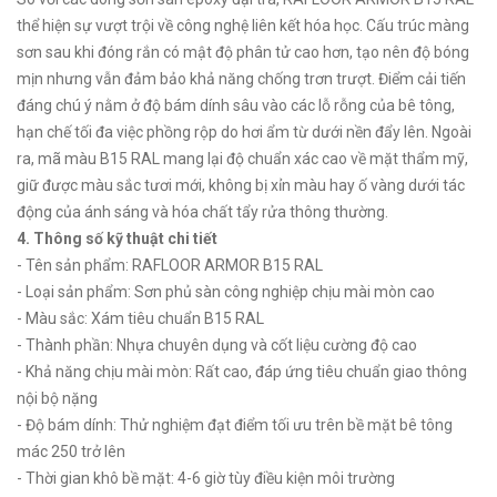
thể hiện sự vượt trội về công nghệ liên kết hóa học. Cấu trúc màng
sơn sau khi đóng rắn có mật độ phân tử cao hơn, tạo nên độ bóng
mịn nhưng vẫn đảm bảo khả năng chống trơn trượt. Điểm cải tiến
đáng chú ý nằm ở độ bám dính sâu vào các lỗ rỗng của bê tông,
hạn chế tối đa việc phồng rộp do hơi ẩm từ dưới nền đẩy lên. Ngoài
ra, mã màu B15 RAL mang lại độ chuẩn xác cao về mặt thẩm mỹ,
giữ được màu sắc tươi mới, không bị xỉn màu hay ố vàng dưới tác
động của ánh sáng và hóa chất tẩy rửa thông thường.
4. Thông số kỹ thuật chi tiết
- Tên sản phẩm: RAFLOOR ARMOR B15 RAL
- Loại sản phẩm: Sơn phủ sàn công nghiệp chịu mài mòn cao
- Màu sắc: Xám tiêu chuẩn B15 RAL
- Thành phần: Nhựa chuyên dụng và cốt liệu cường độ cao
- Khả năng chịu mài mòn: Rất cao, đáp ứng tiêu chuẩn giao thông
nội bộ nặng
- Độ bám dính: Thử nghiệm đạt điểm tối ưu trên bề mặt bê tông
mác 250 trở lên
- Thời gian khô bề mặt: 4-6 giờ tùy điều kiện môi trường