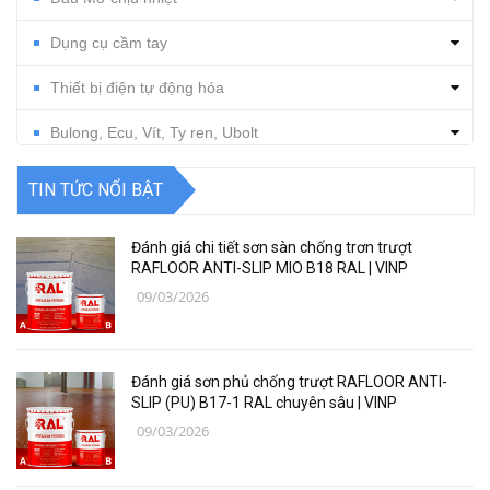
Dụng cụ cầm tay
Thiết bị điện tự động hóa
Bulong, Ecu, Vít, Ty ren, Ubolt
Dụng cụ cắt gọt
TIN TỨC NỔI BẬT
Vật tư, dụng cụ làm sạch
Đánh giá chi tiết sơn sàn chống trơn trượt
Thiết bị, vật tư điện nước
RAFLOOR ANTI-SLIP MIO B18 RAL | VINP
09/03/2026
Thiết bị, vật tư điện lạnh
Các loại vật liệu
Đánh giá sơn phủ chống trượt RAFLOOR ANTI-
Thiết bị bảo hộ lao động
SLIP (PU) B17-1 RAL chuyên sâu | VINP
09/03/2026
Thiết bị đo Mitutoyo