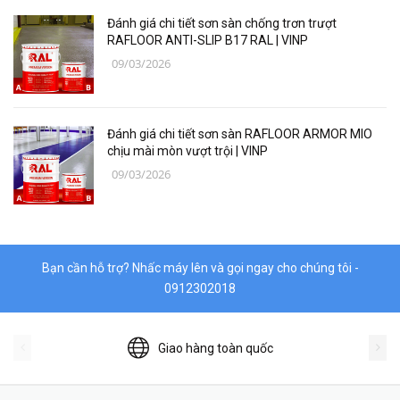
Thanh trượt Hiwin
Đánh giá chi tiết sơn sàn chống trơn trượt
Dụng Cụ Ngành Hàng Không
RAFLOOR ANTI-SLIP B17 RAL | VINP
09/03/2026
Thiết Bị Niika
Máy bơm công nghiệp
Đánh giá chi tiết sơn sàn RAFLOOR ARMOR MIO
Linh, Phụ Kiện Công Nghiệp Nặng
chịu mài mòn vượt trội | VINP
09/03/2026
Hóa chất
Vật liệu làm kín DONGSUH
Bạn cần hỗ trợ? Nhấc máy lên và gọi ngay cho chúng tôi -
0912302018
Giao hàng toàn quốc