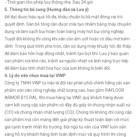
- Thời gian cho phép lưu thông nhẹ: Sau 24 giờ
5. Thông tin bổ sung (Hướng dẫn và Lưu ý)
Để đạt được hiệu quả tối đa, khâu chuẩn bị bề mặt đóng vai trò
quyết định. Sàn bê tông cần được mài tạo nhám bằng máy chuyên
dụng và làm sạch bụi hoàn toàn bằng máy hút bụi công nghiệp.
Tuyệt đối không thi công khi sàn còn ẩm ướt hoặc có dầu mỡ bám
dính. Trong quá trình pha trộn, cần sử dụng máy khuấy tốc độ thấp
để đảm bảo hỗn hợp đồng nhất, tránh tạo bọt khí. Lưu ý bảo quản
sản phẩm nơi khô ráo, tránh xa nguồn nhiệt và ánh nắng trực tiếp
để đảm bảo tính chất hóa học của sơn không bị biến đổi.
6. Lý do nên chọn mua tại VINP
Công ty TNHH VINP tự hào là đối tác phân phối chính hãng các sản
phẩm sơn sàn công nghiệp chất lượng cao, bao gồm RAFLOOR
ARMOR B15 RAL. Khi mua hàng tại VINP, quý khách hàng được
cam kết cung cấp sản phẩm có đầy đủ giấy tờ chứng nhận xuất xứ
(CO) và chứng nhận chất lượng (CQ). Chúng tôi không chỉ cung cấp
sản phẩm mà còn mang đến giải pháp kỹ thuật toàn diện với mức
giá cạnh tranh nhất thị trường. Đội ngũ tư vấn của VINP luôn sẵn
sàng hỗ trợ khách hàng tính toán định mức và quy trình thi công