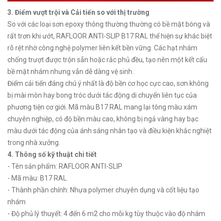
3. Điểm vượt trội và Cải tiến so với thị trường
So với các loại sơn epoxy thông thường thường có bề mặt bóng và
rất trơn khi ướt, RAFLOOR ANTI-SLIP B17 RAL thể hiện sự khác biệt
rõ rệt nhờ công nghệ polymer liên kết bền vững. Các hạt nhám
chống trượt được trộn sẵn hoặc rắc phủ đều, tạo nên một kết cấu
bề mặt nhám nhưng vẫn dễ dàng vệ sinh.
Điểm cải tiến đáng chú ý nhất là độ bền cơ học cực cao, sơn không
bị mài mòn hay bong tróc dưới tác động di chuyển liên tục của
phương tiện cơ giới. Mã màu B17 RAL mang lại tông màu xám
chuyên nghiệp, có độ bền màu cao, không bị ngả vàng hay bạc
màu dưới tác động của ánh sáng nhân tạo và điều kiện khắc nghiệt
trong nhà xưởng.
4. Thông số kỹ thuật chi tiết
- Tên sản phẩm: RAFLOOR ANTI-SLIP
- Mã màu: B17 RAL
- Thành phần chính: Nhựa polymer chuyên dụng và cốt liệu tạo
nhám
- Độ phủ lý thuyết: 4 đến 6 m2 cho mỗi kg tùy thuộc vào độ nhám