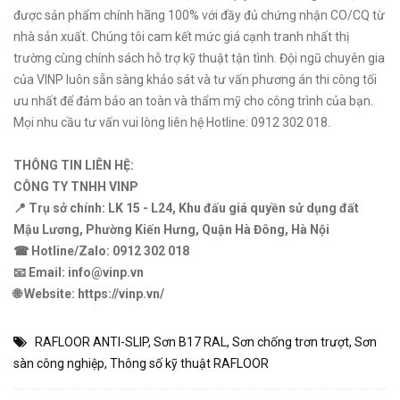
được sản phẩm chính hãng 100% với đầy đủ chứng nhận CO/CQ từ
nhà sản xuất. Chúng tôi cam kết mức giá cạnh tranh nhất thị
trường cùng chính sách hỗ trợ kỹ thuật tận tình. Đội ngũ chuyên gia
của VINP luôn sẵn sàng khảo sát và tư vấn phương án thi công tối
ưu nhất để đảm bảo an toàn và thẩm mỹ cho công trình của bạn.
Mọi nhu cầu tư vấn vui lòng liên hệ Hotline: 0912 302 018.
THÔNG TIN LIÊN HỆ:
CÔNG TY TNHH VINP
📍 Trụ sở chính: LK 15 - L24, Khu đấu giá quyền sử dụng đất
Mậu Lương, Phường Kiến Hưng, Quận Hà Đông, Hà Nội
☎ Hotline/Zalo: 0912 302 018
📧 Email: info@vinp.vn
🌐 Website: https://vinp.vn/
RAFLOOR ANTI-SLIP
,
Sơn B17 RAL
,
Sơn chống trơn trượt
,
Sơn
sàn công nghiệp
,
Thông số kỹ thuật RAFLOOR