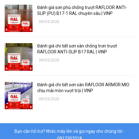
Các loại vật liệu
Đánh giá sơn phủ chống trượt RAFLOOR ANTI-
Thiết bị bảo hộ lao động
SLIP (PU) B17-1 RAL chuyên sâu | VINP
09/03/2026
Thiết bị đo Mitutoyo
Thanh trượt Hiwin
Đánh giá chi tiết sơn sàn chống trơn trượt
Dụng Cụ Ngành Hàng Không
RAFLOOR ANTI-SLIP B17 RAL | VINP
09/03/2026
Thiết Bị Niika
Máy bơm công nghiệp
Đánh giá chi tiết sơn sàn RAFLOOR ARMOR MIO
Linh, Phụ Kiện Công Nghiệp Nặng
chịu mài mòn vượt trội | VINP
09/03/2026
Hóa chất
Vật liệu làm kín DONGSUH
Bạn cần hỗ trợ? Nhấc máy lên và gọi ngay cho chúng tôi -
0912302018