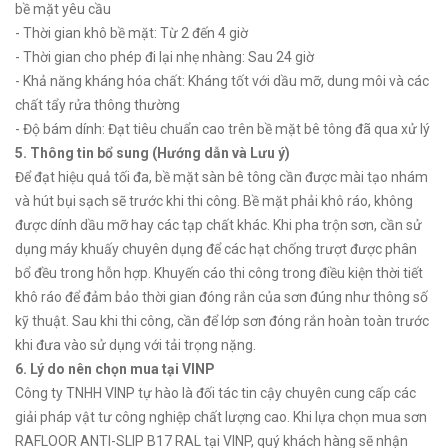
bề mặt yêu cầu
- Thời gian khô bề mặt: Từ 2 đến 4 giờ
- Thời gian cho phép đi lại nhẹ nhàng: Sau 24 giờ
- Khả năng kháng hóa chất: Kháng tốt với dầu mỡ, dung môi và các
chất tẩy rửa thông thường
- Độ bám dính: Đạt tiêu chuẩn cao trên bề mặt bê tông đã qua xử lý
5. Thông tin bổ sung (Hướng dẫn và Lưu ý)
Để đạt hiệu quả tối đa, bề mặt sàn bê tông cần được mài tạo nhám
và hút bụi sạch sẽ trước khi thi công. Bề mặt phải khô ráo, không
được dính dầu mỡ hay các tạp chất khác. Khi pha trộn sơn, cần sử
dụng máy khuấy chuyên dụng để các hạt chống trượt được phân
bổ đều trong hỗn hợp. Khuyến cáo thi công trong điều kiện thời tiết
khô ráo để đảm bảo thời gian đóng rắn của sơn đúng như thông số
kỹ thuật. Sau khi thi công, cần để lớp sơn đóng rắn hoàn toàn trước
khi đưa vào sử dụng với tải trọng nặng.
6. Lý do nên chọn mua tại VINP
Công ty TNHH VINP tự hào là đối tác tin cậy chuyên cung cấp các
giải pháp vật tư công nghiệp chất lượng cao. Khi lựa chọn mua sơn
RAFLOOR ANTI-SLIP B17 RAL tại VINP, quý khách hàng sẽ nhận