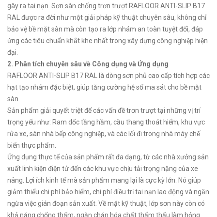
gây ra tai nạn. Sơn sàn chống trơn trượt RAFLOOR ANTI-SLIP B17
RAL được ra đời như một giải pháp kỹ thuật chuyên sâu, không chỉ
bảo vệ bề mặt sàn mà còn tạo ra lớp nhám an toàn tuyệt đối, đáp
ứng các tiêu chuẩn khắt khe nhất trong xây dựng công nghiệp hiện
đại.
2. Phân tích chuyên sâu về Công dụng và Ứng dụng
RAFLOOR ANTI-SLIP B17 RAL là dòng sơn phủ cao cấp tích hợp các
hạt tạo nhám đặc biệt, giúp tăng cường hệ số ma sát cho bề mặt
sàn.
Sản phẩm giải quyết triệt để các vấn đề trơn trượt tại những vị trí
trọng yếu như: Ram dốc tầng hầm, cầu thang thoát hiểm, khu vực
rửa xe, sàn nhà bếp công nghiệp, và các lối đi trong nhà máy chế
biến thực phẩm.
Ứng dụng thực tế của sản phẩm rất đa dạng, từ các nhà xưởng sản
xuất linh kiện điện tử đến các khu vực chịu tải trọng nặng của xe
nâng. Lợi ích kinh tế mà sản phẩm mang lại là cực kỳ lớn: Nó giúp
giảm thiểu chi phí bảo hiểm, chi phí điều trị tai nạn lao động và ngăn
ngừa việc gián đoạn sản xuất. Về mặt kỹ thuật, lớp sơn này còn có
khả năng chống thấm, ngăn chặn hóa chất thẩm thấu làm hỏng