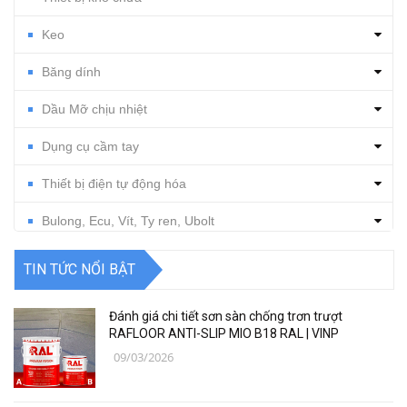
Keo
Băng dính
Dầu Mỡ chịu nhiệt
Dụng cụ cầm tay
Thiết bị điện tự động hóa
Bulong, Ecu, Vít, Ty ren, Ubolt
Dụng cụ cắt gọt
TIN TỨC NỔI BẬT
Vật tư, dụng cụ làm sạch
Đánh giá chi tiết sơn sàn chống trơn trượt
Thiết bị, vật tư điện nước
RAFLOOR ANTI-SLIP MIO B18 RAL | VINP
09/03/2026
Thiết bị, vật tư điện lạnh