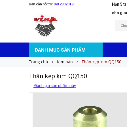
Bạn cần hỗ trợ:
0912302018
Hơn 5 t
Thân kẹp kim QQ150
Liên hệ
Giá bán:
cho gia
Chọ
DANH MỤC SẢN PHẨM
Trang chủ
Kim hàn
Thân kẹp kim QQ150
Thân kẹp kim QQ150
Đánh giá sản phẩm này