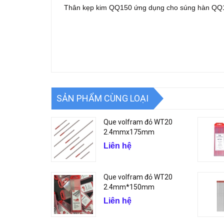
Thân kẹp kim QQ150 ứng dụng cho súng hàn QQ
SẢN PHẨM CÙNG LOẠI
Que volfram đỏ WT20
2.4mmx175mm
Liên hệ
Que volfram đỏ WT20
2.4mm*150mm
Liên hệ