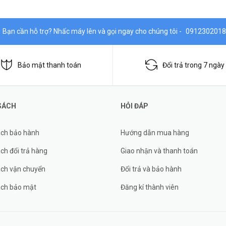
Bạn cần hỗ trợ? Nhấc máy lên và gọi ngay cho chúng tôi -
0912302018
Bảo mật thanh toán
Đổi trả trong 7 ngày
SÁCH
HỎI ĐÁP
ách bảo hành
Hướng dẫn mua hàng
ch đổi trả hàng
Giao nhận và thanh toán
ách vận chuyển
Đổi trả và bảo hành
ách bảo mật
Đăng kí thành viên