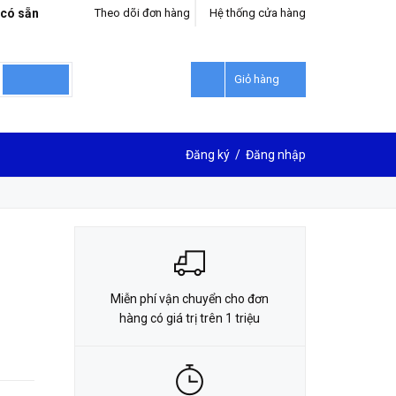
 có sẵn
Theo dõi đơn hàng
Hệ thống cửa hàng
LIÊN HỆ ĐẶT HÀNG
0912302018
Giỏ hàng
Đăng ký
/
Đăng nhập
Miễn phí vận chuyển cho đơn
hàng có giá trị trên 1 triệu