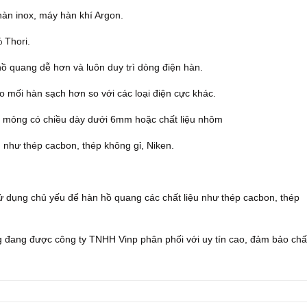
àn inox, máy hàn khí Argon.
 Thori.
hồ quang dễ hơn và luôn duy trì dòng điện hàn.
o mối hàn sạch hơn so với các loại điện cực khác.
t mỏng có chiều dày dưới 6mm hoặc chất liệu nhôm
u như thép cacbon, thép không gỉ, Niken.
ụng chủ yếu để hàn hồ quang các chất liệu như thép cacbon, thép
 đang được công ty TNHH Vinp phân phối với uy tín cao, đảm bảo chấ