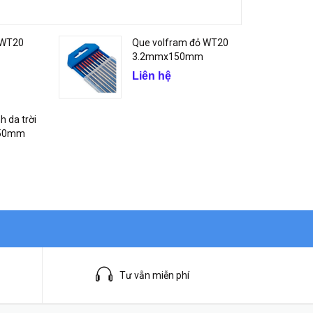
 WT20
Que volfram đỏ WT20
3.2mmx150mm
Liên hệ
 da trời
150mm
Tư vẫn miễn phí