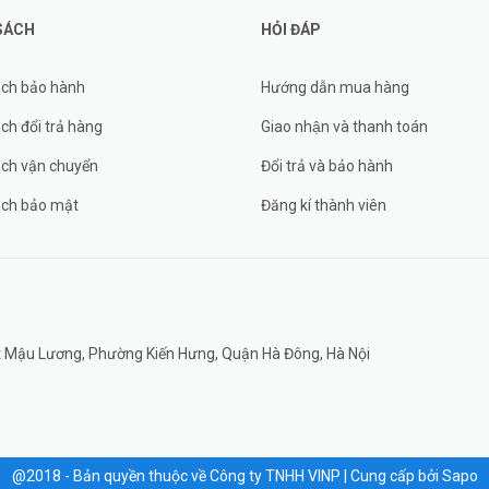
SÁCH
HỎI ĐÁP
ách bảo hành
Hướng dẫn mua hàng
ch đổi trả hàng
Giao nhận và thanh toán
ách vận chuyển
Đổi trả và bảo hành
ách bảo mật
Đăng kí thành viên
đất Mậu Lương, Phường Kiến Hưng, Quận Hà Đông, Hà Nội
@2018 - Bản quyền thuộc về Công ty TNHH VINP
|
Cung cấp bởi
Sapo