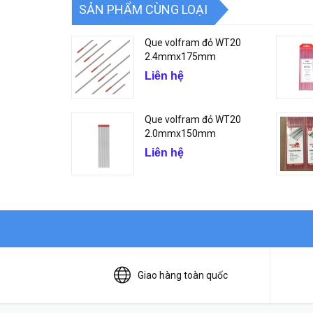
SẢN PHẨM CÙNG LOẠI
Que volfram đỏ WT20
2.4mmx175mm
Liên hệ
Que volfram đỏ WT20
2.0mmx150mm
Liên hệ
Giao hàng toàn quốc