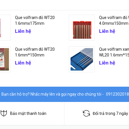
Que volfram đỏ WT20
Que volfram đỏ
1.6mmx175mm
4.0mmx150mm
Liên hệ
Liên hệ
Que volfram đỏ WT20
Que volfram xanh
1.6mm*150mm
WL20 1.6mm*
Liên hệ
Liên hệ
Bạn cần hỗ trợ? Nhấc máy lên và gọi ngay cho chúng tôi -
0912302018
Bảo mật thanh toán
Đổi trả trong 7 ngày