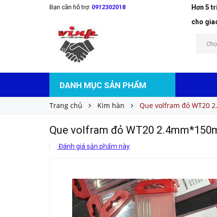
Bạn cần hỗ trợ:
0912302018
Hơn 5 t
Que volfram đỏ WT20 2.4mm*150mm
Liên hệ
Giá bán:
cho gia
Chọ
DANH MỤC SẢN PHẨM
Trang chủ
Kim hàn
Que volfram đỏ WT20
Que volfram đỏ WT20 2.4mm*15
Đánh giá sản phẩm này