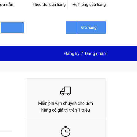
 có sẵn
Theo dõi đơn hàng
Hệ thống cửa hàng
LIÊN HỆ ĐẶT HÀNG
0912302018
Giỏ hàng
Đăng ký
/
Đăng nhập
Miễn phí vận chuyển cho đơn
hàng có giá trị trên 1 triệu