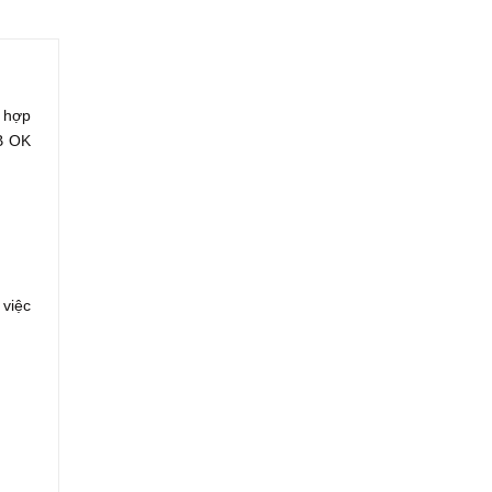
ù hợp
B OK
 việc