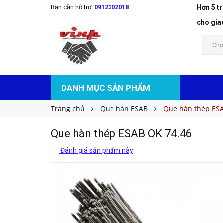
Bạn cần hỗ trợ:
0912302018
Hơn 5 t
Que hàn thép ESAB OK 74.46
Liên hệ
Giá bán:
cho gia
Chọ
DANH MỤC SẢN PHẨM
Trang chủ
Que hàn ESAB
Que hàn thép ESA
Que hàn thép ESAB OK 74.46
Đánh giá sản phẩm này