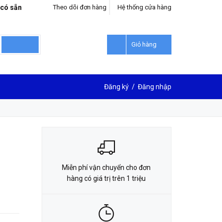
 có sẵn
Theo dõi đơn hàng
Hệ thống cửa hàng
LIÊN HỆ ĐẶT HÀNG
0912302018
Giỏ hàng
Đăng ký
/
Đăng nhập
Miễn phí vận chuyển cho đơn
hàng có giá trị trên 1 triệu