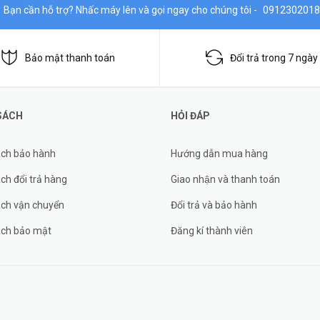
Bạn cần hỗ trợ? Nhấc máy lên và gọi ngay cho chúng tôi -
0912302018
Bảo mật thanh toán
Đổi trả trong 7 ngày
SÁCH
HỎI ĐÁP
ách bảo hành
Hướng dẫn mua hàng
ch đổi trả hàng
Giao nhận và thanh toán
ách vận chuyển
Đổi trả và bảo hành
ách bảo mật
Đăng kí thành viên