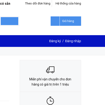
 có sẵn
Theo dõi đơn hàng
Hệ thống cửa hàng
LIÊN HỆ ĐẶT HÀNG
0912302018
Giỏ hàng
Đăng ký
/
Đăng nhập
Miễn phí vận chuyển cho đơn
hàng có giá trị trên 1 triệu