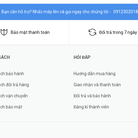
Bạn cần hỗ trợ? Nhấc máy lên và gọi ngay cho chúng tôi -
0912302018
Bảo mật thanh toán
Đổi trả trong 7 ngày
SÁCH
HỎI ĐÁP
ách bảo hành
Hướng dẫn mua hàng
ch đổi trả hàng
Giao nhận và thanh toán
ách vận chuyển
Đổi trả và bảo hành
ách bảo mật
Đăng kí thành viên