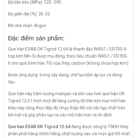
Độ bền kéo (MPa): 525 -595
Độ giãn dài (%): 26-32
Khí che chắn: Argon
Đặc điểm sản phẩm:
Que hàn ESAB OK Tigrod 12.64 là thanh đặc W4Si1 / ER70S-6
hợp kim Mn-Si được mạ đồng, theo tiêu chuẩn W4Si1 / ER70S-
6 cho quá trình hàn TIG của thép cacbon (không chứa hợp kim).
Được ứng dụng trong xây dựng, chế tạo bồn áp lực và đóng
tàu.
Que hàn này hàm lượng mangan và silic cao hơn que hàn OK
Tigrod 12.61 một chút để tăng cường độ bền kim loại mối hàn .
Điều này cũng thúc đẩy độ nhạy thấp đối với các tạp chất trên
bề mặt và góp phần tạo ra các mối hàn mịn và ổn định.
Que hàn ESAB OK Tigrod 12.64
đang được công ty TNHH Vinp
phân phối hàng chính hãng, chất lượng cao với mức giá tốt nhất