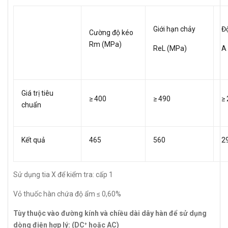
Giới hạn chảy
Độ
Cường độ kéo
Rm (MPa)
ReL (MPa)
A
Giá trị tiêu
≥ 400
≥ 490
≥ 
chuẩn
Kết quả
465
560
2
Sử dụng tia X để kiểm tra: cấp 1
Vỏ thuốc hàn chứa độ ẩm ≤ 0,60%
Tùy thuộc vào đường kính và chiều dài dây hàn để sử dụng
dòng điện hợp lý: (DC
hoặc AC)
+