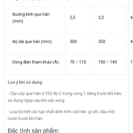
Đường kính que hàn
2,5
3,2
4
(mm)
Độ dài que hàn (mm)
300
350
4
Dòng điện tham khảo (A)
70 – 110
100 – 140
1
Lưu ý khi sử dụng:
- Cần sấy que hàn ở 350 độ C trong vòng 1 tiếng trước khi hàn,
sử dụng ngay sau khi sấy xong.
- Loại bỏ hết các tạp chất dính trên vật hàn: gỉ sét, dầu mỡ,
nước trước khi hàn
Đặc tính sản phẩm: