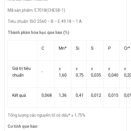
Mã sản phẩm: E7018(CHE58-1)
Tiêu chuẩn: ISO 2560 – B – E 49 18 – 1 A
Thành phần hóa học que hàn (%)
C
Mn*
Si
S
P
Cr*
Giá trị tiêu
≤
≤
≤
≤
≤
-
chuẩn
1,60
0,75
0,035
0,040
0,2
Kết quả
0,068
1,36
0,41
0,012
0,015
0,0
Tổng lượng các nguyên tố có dấu* ≤ 1,75%
Cơ tính que hàn: