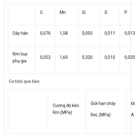
C
Mn
Si
S
P
Dây hàn
0,076
1,58
0,050
0,011
0,013
Kim loại
0,052
1,60
0,320
0,010
0,020
phụ gia
Cơ tính que hàn:
Giới hạn chảy
Độ
Cường độ kéo
Rm (MPa)
ReL (MPa)
A