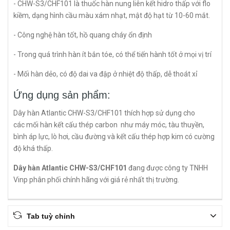
- CHW-S3/CHF101 là thuốc hàn nung liên kết hidro thấp với flo
kiềm, dạng hình cầu màu xám nhạt, mật độ hạt từ 10-60 mắt.
- Công nghệ hàn tốt, hồ quang cháy ổn định
- Trong quá trình hàn ít bắn tóe, có thể tiến hành tốt ở mọi vị trí
- Mối hàn dẻo, có độ dai va đập ở nhiệt độ thấp, dễ thoát xỉ
Ứng dụng sản phẩm:
Dây hàn Atlantic CHW-S3/CHF101 thích hợp sử dụng cho
các mối hàn kết cấu thép carbon như máy móc, tàu thuyền,
bình áp lực, lò hơi, cầu đường và kết cấu thép hợp kim có cường
độ khá thấp.
Dây hàn Atlantic CHW-S3/CHF101
đang được công ty TNHH
Vinp phân phối chính hãng với giá rẻ nhất thị trường.
Tab tuỳ chỉnh