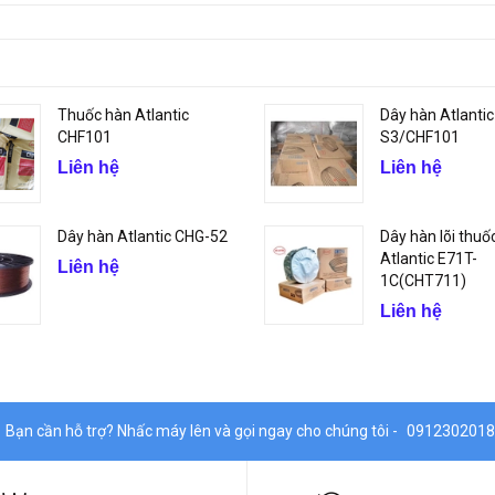
Thuốc hàn Atlantic
Dây hàn Atlanti
CHF101
S3/CHF101
Liên hệ
Liên hệ
Dây hàn Atlantic CHG-52
Dây hàn lõi thuố
Atlantic E71T-
Liên hệ
1C(CHT711)
Liên hệ
Bạn cần hỗ trợ? Nhấc máy lên và gọi ngay cho chúng tôi -
0912302018