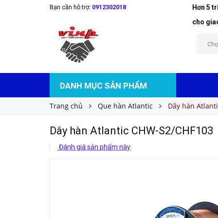
Bạn cần hỗ trợ:
0912302018
Hơn 5 t
Dây hàn Atlantic CHW-S2/CHF103
Liên hệ
Giá bán:
cho gia
Chọ
DANH MỤC SẢN PHẨM
Trang chủ
Que hàn Atlantic
Dây hàn Atlan
Dây hàn Atlantic CHW-S2/CHF103
Đánh giá sản phẩm này