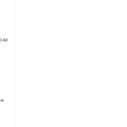
10-60
ình