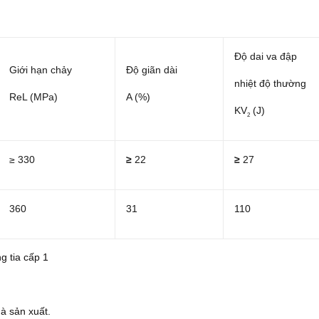
Độ dai va đập
Giới hạn chảy
Độ giãn dài
nhiệt độ thường
ReL (MPa)
A (%)
KV
(J)
2
≥ 330
≥
22
≥
27
360
31
110
g tia cấp 1
hà sản xuất.