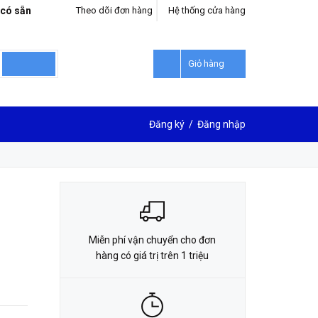
 có sẵn
Theo dõi đơn hàng
Hệ thống cửa hàng
LIÊN HỆ ĐẶT HÀNG
0912302018
Giỏ hàng
Đăng ký
/
Đăng nhập
Miễn phí vận chuyển cho đơn
hàng có giá trị trên 1 triệu