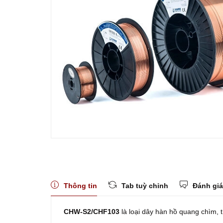
Thông tin
Tab tuỳ chỉnh
Đánh giá
CHW-S2/CHF103
là loại dây hàn hồ quang chìm,