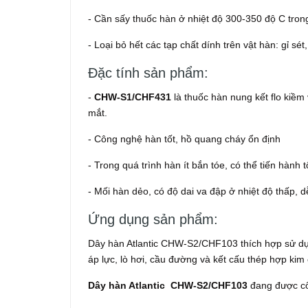
- Cần sấy thuốc hàn ở nhiệt độ 300-350 độ C trong
- Loại bỏ hết các tạp chất dính trên vật hàn: gỉ sét,
Đặc tính sản phẩm:
-
CHW-S1/CHF431
là thuốc hàn nung kết flo kiềm
mắt.
- Công nghệ hàn tốt, hồ quang cháy ổn định
- Trong quá trình hàn ít bắn tóe, có thể tiến hành tố
- Mối hàn dẻo, có độ dai va đập ở nhiệt độ thấp, dễ
Ứng dụng sản phẩm:
Dây hàn Atlantic CHW-S2/CHF103 thích hợp sử dụ
áp lực, lò hơi, cầu đường và kết cấu thép hợp ki
Dây hàn Atlantic
CHW-S2/CHF103
đang được cô