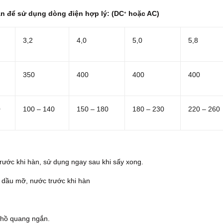
àn để sử dụng dòng điện hợp lý: (DC
hoặc AC)
+
3,2
4,0
5,0
5,8
350
400
400
400
0
100 – 140
150 – 180
180 – 230
220 – 260
trước khi hàn, sử dụng ngay sau khi sấy xong.
ét, dầu mỡ, nước trước khi hàn
 hồ quang ngắn.