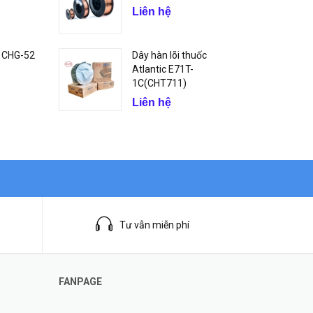
Liên hệ
c CHG-52
Dây hàn lõi thuốc
Atlantic E71T-
1C(CHT711)
Liên hệ
Tư vẫn miễn phí
FANPAGE