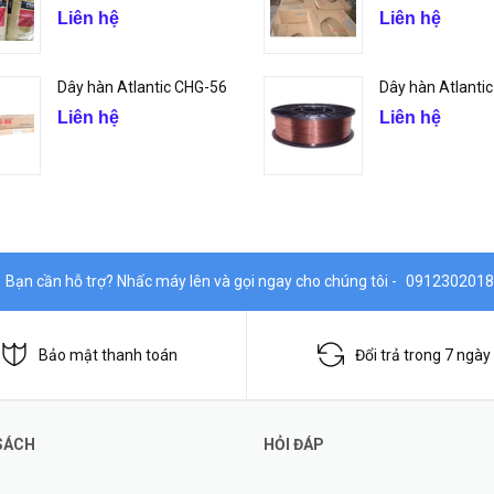
Liên hệ
Liên hệ
Dây hàn Atlantic CHG-56
Dây hàn Atlanti
Liên hệ
Liên hệ
Bạn cần hỗ trợ? Nhấc máy lên và gọi ngay cho chúng tôi -
0912302018
Bảo mật thanh toán
Đổi trả trong 7 ngày
SÁCH
HỎI ĐÁP