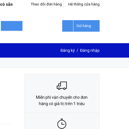
 có sẵn
Theo dõi đơn hàng
Hệ thống cửa hàng
LIÊN HỆ ĐẶT HÀNG
0912302018
Giỏ hàng
Đăng ký
/
Đăng nhập
Miễn phí vận chuyển cho đơn
hàng có giá trị trên 1 triệu