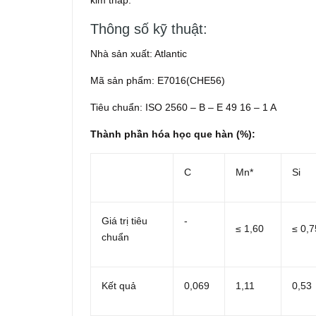
kim thấp.
Thông số kỹ thuật:
Nhà sản xuất: Atlantic
Mã sản phẩm: E7016(CHE56)
Tiêu chuẩn: ISO 2560 – B – E 49 16 – 1 A
Thành phần hóa học que hàn
(%):
C
Mn*
Si
Giá trị tiêu
-
≤ 1,60
≤ 0,7
chuẩn
Kết quả
0,069
1,11
0,53