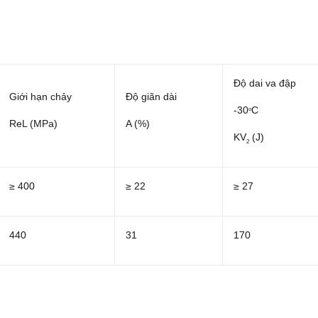
Độ dai va đập
Giới hạn chảy
Độ giãn dài
-30
C
o
ReL (MPa)
A (%)
KV
(J)
2
≥ 400
≥ 22
≥ 27
440
31
170