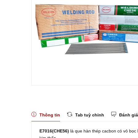
Thông tin
Tab tuỳ chỉnh
Đánh giá
E7016(CHE56)
là que hàn thép cacbon có vỏ bọc h