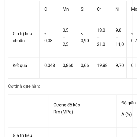
C
Mn
Si
Cr
Ni
M
0,5
18,0
9,0
Giá trị tiêu
≤
≤
≤
–
–
–
chuẩn
0,08
0,90
0,
2,5
21,0
11,0
Kết quả
0,048
0,860
0,66
19,88
9,70
0,
Cơ tính que hàn:
Độ giãn 
Cường độ kéo
Rm (MPa)
A (%)
Giá trị tiêu