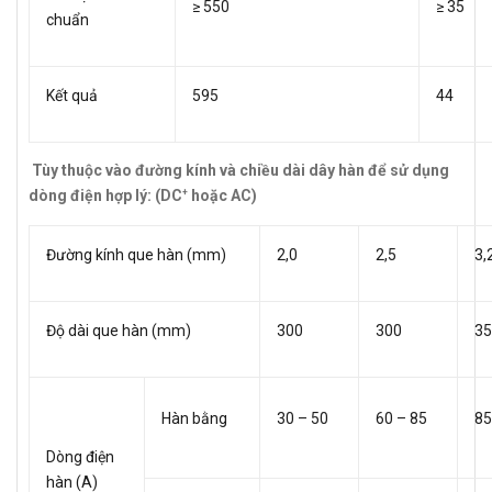
≥ 550
≥ 35
chuẩn
Kết quả
595
44
Tùy thuộc vào đường kính và chiều dài dây hàn để sử dụng
dòng điện hợp lý: (DC
hoặc AC)
+
Đường kính que hàn (mm)
2,0
2,5
3,
Độ dài que hàn (mm)
300
300
35
Hàn bằng
30 – 50
60 – 85
85
Dòng điện
hàn (A)