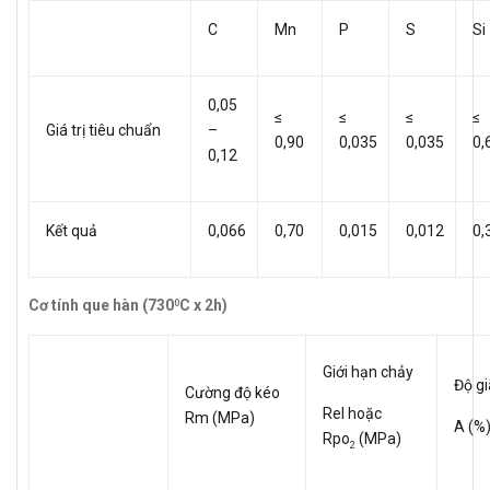
C
Mn
P
S
Si
0,05
≤
≤
≤
≤
Giá trị tiêu chuẩn
–
0,90
0,035
0,035
0,
0,12
Kết quả
0,066
0,70
0,015
0,012
0,
Cơ tính que hàn (730
C x 2h)
0
Giới hạn chảy
Độ gi
Cường độ kéo
Rel hoặc
Rm (MPa)
A (%
Rpo
(MPa)
2