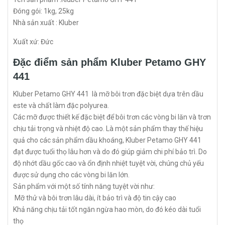
Đóng gói: 1kg, 25kg
Nhà sản xuất : Kluber
Xuất xứ: Đức
Đặc điểm sản phẩm Kluber Petamo GHY
441
Kluber Petamo GHY 441 là mỡ bôi trơn đặc biệt dựa trên dầu
este và chất làm đặc polyurea.
Các mỡ được thiết kế đặc biệt để bôi trơn các vòng bi lăn và trơn
chịu tải trọng và nhiệt độ cao. Là một sản phẩm thay thế hiệu
quả cho các sản phẩm dầu khoáng, Kluber Petamo GHY 441
đạt được tuổi thọ lâu hơn và do đó giúp giảm chi phí bảo trì. Do
độ nhớt dầu gốc cao và ổn định nhiệt tuyệt vời, chúng chủ yếu
được sử dụng cho các vòng bi lăn lớn.
Sản phẩm với một số tính năng tuyệt vời như:
Mỡ thử và bôi trơn lâu dài, ít bảo trì và độ tin cậy cao
Khả năng chịu tải tốt ngăn ngừa hao mòn, do đó kéo dài tuổi
thọ