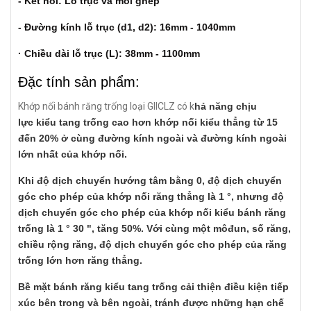
- Kết nối: Lỗ trục và mối ghép
- Đường kính lỗ trục (d1, d2): 16mm - 1040mm
· Chiều dài lỗ trục (L): 38mm - 1100mm
Đặc tính sản phẩm:
Khớp nối bánh răng trống loại GIICLZ có k
hả năng chịu
lực kiểu tang trống cao hơn khớp nối kiểu thẳng từ 15
đến 20% ở cùng đường kính ngoài và đường kính ngoài
lớn nhất của khớp nối.
Khi độ dịch chuyển hướng tâm bằng 0, độ dịch chuyển
góc cho phép của khớp nối răng thẳng là 1 °, nhưng độ
dịch chuyển góc cho phép của khớp nối kiểu bánh răng
trống là 1 ° 30 ", tăng 50%. Với cùng một môđun, số răng,
chiều rộng răng, độ dịch chuyển góc cho phép của răng
trống lớn hơn răng thẳng.
Bề mặt bánh răng kiểu tang trống cải thiện điều kiện tiếp
xúc bên trong và bên ngoài, tránh được những hạn chế