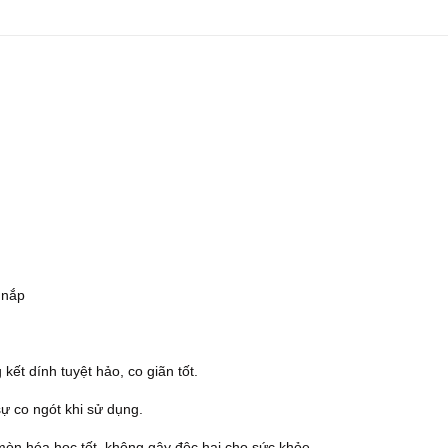
 nắp
ết dính tuyệt hảo, co giãn tốt.
ự co ngót khi sử dụng.
mòn hóa học tốt, không gây độc hại cho sức khỏe.