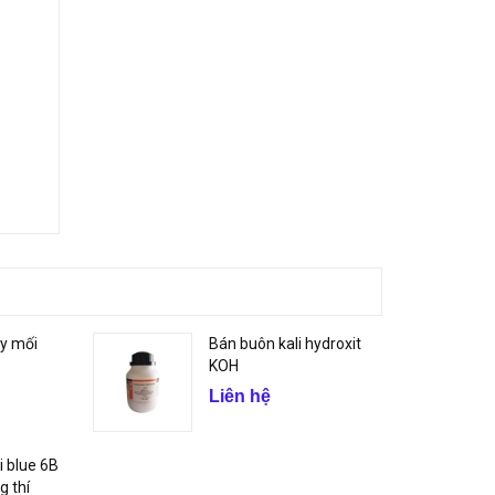
ẩy mối
Bán buôn kali hydroxit
KOH
Liên hệ
li blue 6B
g thí