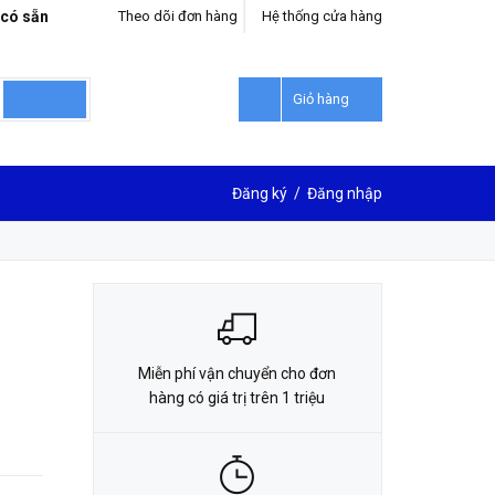
 có sẵn
Theo dõi đơn hàng
Hệ thống cửa hàng
LIÊN HỆ ĐẶT HÀNG
0912302018
Giỏ hàng
Đăng ký
/
Đăng nhập
Miễn phí vận chuyển cho đơn
hàng có giá trị trên 1 triệu