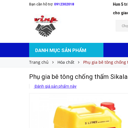
Bạn cần hỗ trợ:
0912302018
Hơn 5 t
Phụ gia bê tông chống thấm Sikalatex
Liên hệ
Giá bán:
cho gia
Chọ
DANH MỤC SẢN PHẨM
Trang chủ
Hóa chất
Phụ gia bê tông chống 
Phụ gia bê tông chống thấm Sikala
Đánh giá sản phẩm này