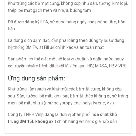
Khử trùng các bề mặt cứng, không xốp như sàn, tường, kim loại,
thép, bề mặt gạch men và nhựa, buồng tắm
Đã được đăng ký EPA, sử dụng hàng ngày cho phòng tắm, bồn
tiểu…
Là dung dịch đậm đặc, cần pha loãng theo đúng tỷ lệ, sử dụng
hệ thống 3M Twist Fill để chính xác và an toàn nhất.
Sản phẩm có thể diệt một số loại vi khuẩn và ngăn ngừa nguy
cơ truyền nhiễm bệnh đặc biệt là viên gan, HIV, MRSA, HBV, VRE
Ứng dụng sản phẩm:
Khử trùng, làm sạch và khử mùi các bề mặt cứng, không xốp
sau: Sàn, tường, bề mặt kim loại, bề mặt thép không gỉ, sứ tráng
men, bề mặt nhựa (như polypropylene, polystyrene, v.v.).
Công ty TNHH Vinp đang là đơn vị phân phối
hóa chất khử
trùng 3M 15L không axit
chính hãng với mức giá hấp dẫn.